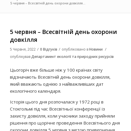
5 червня – Всесвітній день охорони довкілля...
5 червня – Всесвітній день охорони
довкілля
/
/
/
5 Червня, 2022
0 Відгуків
опубліковано в
Новини
опублікував
Департамент екології та природних ресурсів
Цьогоріч вже більше ніж у 100 країнах світу
відзначають Всесвітній день охорони довкілля,
який вважають однією з найважливіших дат
екологічного календаря.
Історія цього дня розпочалася у 1972 році в
Стокгольмі під час Всесвітньої конференції із
захисту довкілля, коли учасники заходу прийняли
рішення про щорічне проведення Всесвітнього дня
охорони довкілля 5 червня з метою привернення