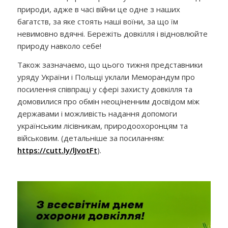
природи, адже в часі війни це одне з наших
багатств, за яке стоять наші воїни, за що їм
невимовно вдячні. Бережіть довкілля і відновлюйте
природу навколо себе!
Також зазначаємо, що цього тижня представники
уряду України і Польщі уклали Меморандум про
посилення співпраці у сфері захисту довкілля та
домовилися про обмін неоціненним досвідом між
державами і можливість надання допомоги
українським лісівникам, природоохоронцям та
військовим. (детальніше за посиланням:
https://cutt.ly/lJvotFt
).