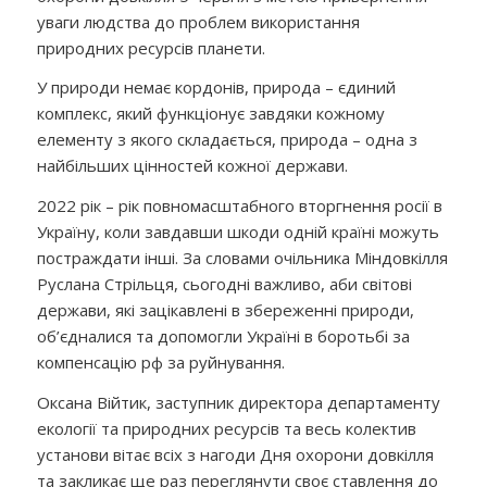
уваги людства до проблем використання
природних ресурсів планети.
У природи немає кордонів, природа – єдиний
комплекс, який функціонує завдяки кожному
елементу з якого складається, природа – одна з
найбільших цінностей кожної держави.
2022 рік – рік повномасштабного вторгнення росії в
Україну, коли завдавши шкоди одній країні можуть
постраждати інші. За словами очільника Міндовкілля
Руслана Стрільця, сьогодні важливо, аби світові
держави, які зацікавлені в збереженні природи,
об’єдналися та допомогли Україні в боротьбі за
компенсацію рф за руйнування.
Оксана Війтик, заступник директора департаменту
екології та природних ресурсів та весь колектив
установи вітає всіх з нагоди Дня охорони довкілля
та закликає ще раз переглянути своє ставлення до