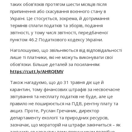
таких обов’язків протягом шести місяців після
припинення або скасування воєнного стану в
Україні. Це стосується, зокрема, й дотримання
термінів сплати податків та зборів, подання
звітності, у тому числі звітності, передбаченої
пунктом 46.2 Податкового кодексу України.
Наголошуємо, що звільняються від відповідальності
лише ті платники, які не можуть виконувати свої
обов’язки. Більше деталей за посиланням:
https://cutt.ly/AHRQEMV
Також нагадуємо, що до 31 травня діє ще й
карантин, тому фінансових штрафів за несвоєчасне
звітування та несплату податків не буде, але це
правило не поширюється на ПДВ, рентну плату та
акциз. Проте, Руслан Гречаник, директор
департаменту екології та природних ресурсів,
зазначає, що мораторій на штрафи закінчиться – як
закінчиться карантин тому порушникам потрібно