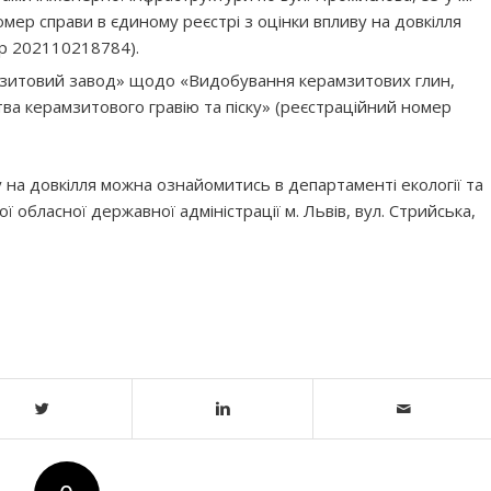
мер справи в єдиному реєстрі з оцінки впливу на довкілля
ер 202110218784).
зитовий завод» щодо «Видобування керамзитових глин,
а керамзитового гравію та піску» (реєстраційний номер
у на довкілля можна ознайомитись в департаменті екології та
ї обласної державної адміністрації м. Львів, вул. Стрийська,