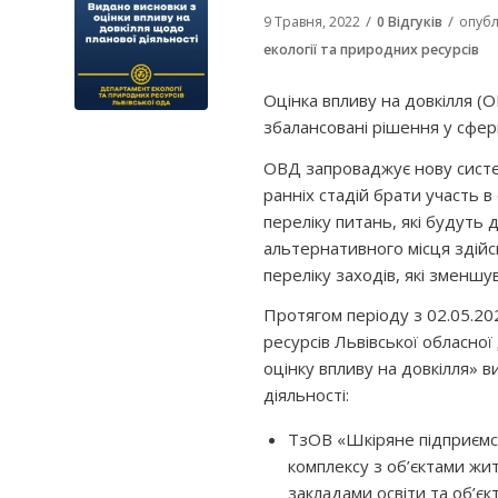
/
/
9 Травня, 2022
0 Відгуків
опубл
екології та природних ресурсів
Оцінка впливу на довкілля (
збалансовані рішення у сфері 
ОВД запроваджує нову систем
ранніх стадій брати участь 
переліку питань, які будуть 
альтернативного місця здійс
переліку заходів, які зменшу
Протягом періоду з 02.05.20
ресурсів Львівської обласної
оцінку впливу на довкілля» 
діяльності:
ТзОВ «Шкіряне підприємс
комплексу з об’єктами жи
закладами освіти та об’єк