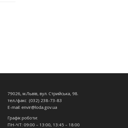
79026, м.Львів, вул. Стрийська, 98.
тел./факс (032) 238-73-83
E-mail: envir
@loda.gov.ua
Графік роботи:
ПН-ЧТ: 09:00 – 13:00, 13:45 – 18:00