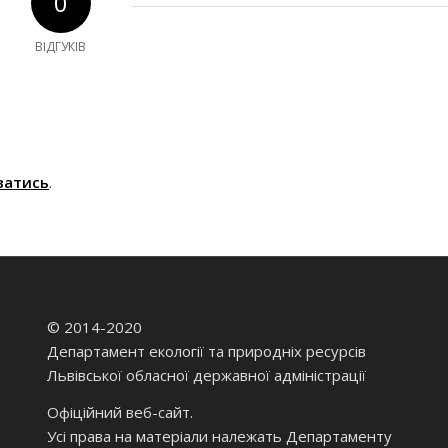
0
ВІДГУКІВ
ватись
.
© 2014-2020
Департамент екології та природніх ресурсів
Львівської обласної державної адміністрації
Офіційний веб-сайт.
Усі права на матеріали належать Департаменту