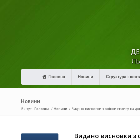
ДЕ
ЛЬ
Головна
Новини
Структура і конт
Новини
Ви тут:
Головна
/
Новини
/
Видано висновки з оцінки впливу на довк
Видано висновки з 