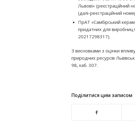
Львові» (реєстраційний но
(далі-реєстраційний ном
ПрАТ «Самбірський керам
придатних для виробництв
20217298317).
З висновками з оцінки вплив
природних ресурсів Львівсько
98, каб. 307.
Поділитися цим записом