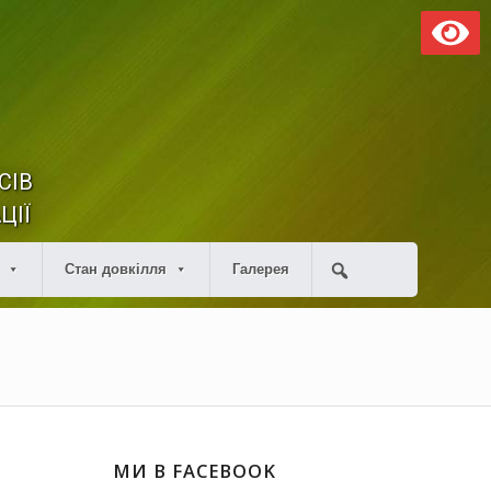
СІВ
ЦІЇ
Стан довкілля
Галерея
МИ В FACEBOOK