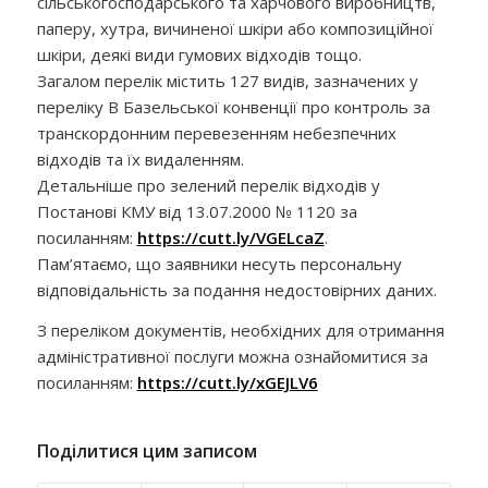
сільськогосподарського та харчового виробництв,
паперу, хутра, вичиненої шкіри або композиційної
шкіри, деякі види гумових відходів тощо.
Загалом перелік містить 127 видів, зазначених у
переліку В Базельської конвенції про контроль за
транскордонним перевезенням небезпечних
відходів та їх видаленням.
Детальніше про зелений перелік відходів у
Постанові КМУ від 13.07.2000 № 1120 за
посиланням:
https://cutt.ly/VGELcaZ
.
Пам’ятаємо, що заявники несуть персональну
відповідальність за подання недостовірних даних.
З переліком документів, необхідних для отримання
адміністративної послуги можна ознайомитися за
посиланням:
https://cutt.ly/xGEJLV6
Поділитися цим записом