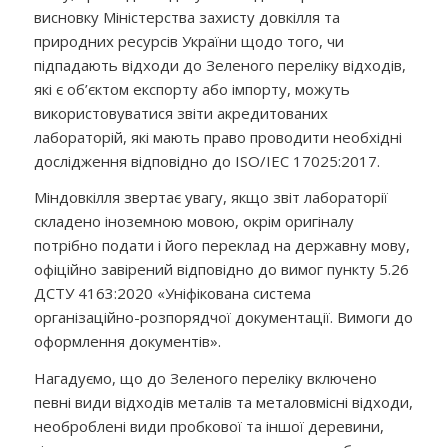
висновку Міністерства захисту довкілля та
природних ресурсів України щодо того, чи
підпадають відходи до Зеленого переліку відходів,
які є об’єктом експорту або імпорту, можуть
використовуватися звіти акредитованих
лабораторій, які мають право проводити необхідні
дослідження відповідно до ISO/ІЕС 17025:2017.
Міндовкілля звертає увагу, якщо звіт лабораторії
складено іноземною мовою, окрім оригіналу
потрібно подати і його переклад на державну мову,
офіційно завірений відповідно до вимог пункту 5.26
ДСТУ 4163:2020 «Уніфікована система
організаційно-розпорядчої документації. Вимоги до
оформлення документів».
Нагадуємо, що до Зеленого переліку включено
певні види відходів металів та металовмісні відходи,
необроблені види пробкової та іншої деревини,