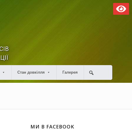
СІВ
ЦІЇ
Стан довкілля
Галерея
МИ В FACEBOOK