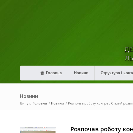
ДЕ
ЛЬ
Головна
Новини
Структура і конт
Новини
Ви тут:
Головна
/
Новини
/
Розпочав роботу конгрес Сталий розви
Розпочав роботу кон