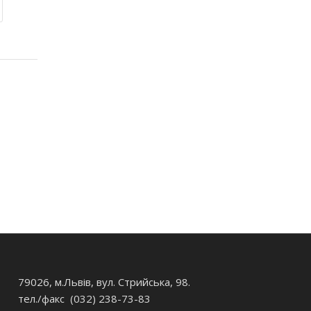
79026, м.Львів, вул. Стрийська, 98.
тел./факс (032) 238-73-83