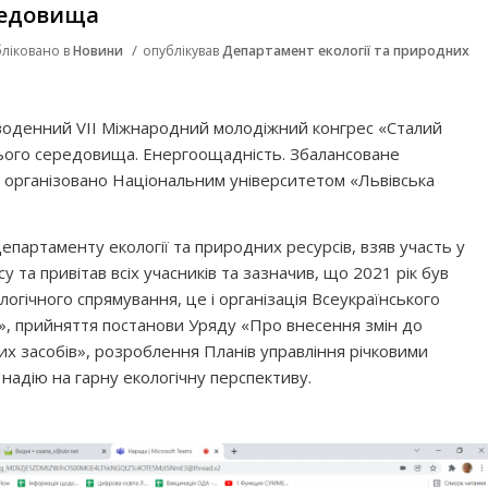
редовища
/
ліковано в
Новини
опублікував
Департамент екології та природних
воденний VII Міжнародний молодіжний конгрес «Сталий
ього середовища. Енергоощадність. Збалансоване
 організовано Національним університетом «Львівська
епартаменту екології та природних ресурсів, взяв участь у
у та привітав всіх учасників та зазначив, що 2021 рік був
ологічного спрямування, це і організація Всеукраїнського
я», прийняття постанови Уряду «Про внесення змін до
х засобів», розроблення Планів управління річковими
надію на гарну екологічну перспективу.