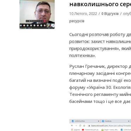
навколишнього се
/
/
10 Лютого, 2022
0 Відгуків
опуб
ресурсів
Сьогодні розпочав роботу д
розвиток: захист навколишн
природокористування», який
політехніка».
Руслан Гречаник, директор д
пленарному засіданні конгрес
багатий на визначні події ек
форуму «Україна 30. Екологі
Технічного регламенту мийни
басейнами тощо і це все дає 