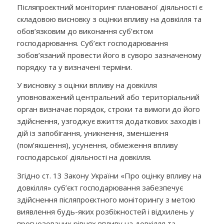
Післяпроєктний моніторинг планованої діяльності є
складовою висновку з оцінки впливу на довкілля та
обов’язковим до виконання суб’єктом
господарювання. Суб’єкт господарювання
зобов’язаний провести його в суворо зазначеному
порядку та у визначені терміни.
У висновку з оцінки впливу на довкілля
уповноважений центральний або територіальний
орган визначає порядок, строки та вимоги до його
здійснення, узгоджує вжиття додаткових заходів і
дій із запобігання, уникнення, зменшення
(пом’якшення), усунення, обмеження впливу
господарської діяльності на довкілля.
Згідно ст. 13 Закону України «Про оцінку впливу на
довкілля» суб’єкт господарювання забезпечує
здійснення післяпроєктного моніторингу з метою
виявлення будь-яких розбіжностей і відхилень у
прогнозованих рівнях впливу на довкілля та