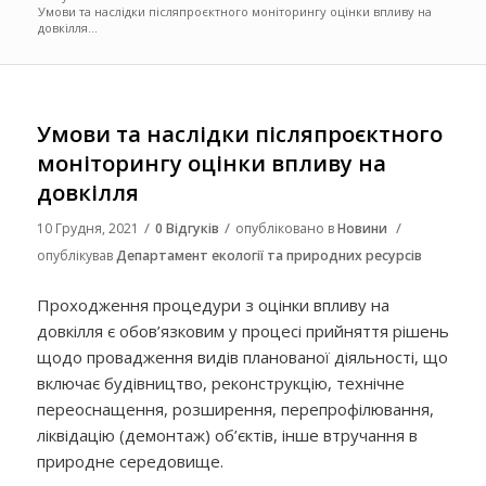
Умови та наслідки післяпроєктного моніторингу оцінки впливу на
довкілля...
Умови та наслідки післяпроєктного
моніторингу оцінки впливу на
довкілля
/
/
/
10 Грудня, 2021
0 Відгуків
опубліковано в
Новини
опублікував
Департамент екології та природних ресурсів
Проходження процедури з оцінки впливу на
довкілля є обов’язковим у процесі прийняття рішень
щодо провадження видів планованої діяльності, що
включає будівництво, реконструкцію, технічне
переоснащення, розширення, перепрофілювання,
ліквідацію (демонтаж) об’єктів, інше втручання в
природне середовище.