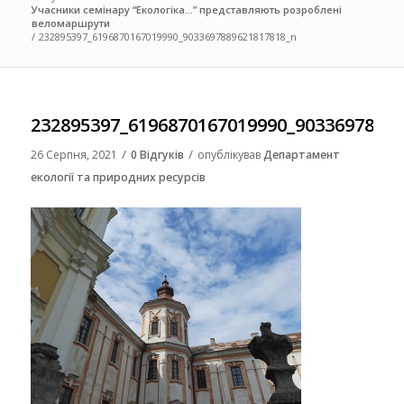
Учасники семінару “Екологіка…” представляють розроблені
веломаршрути
/
232895397_6196870167019990_9033697889621817818_n
232895397_6196870167019990_9033697889
/
/
26 Серпня, 2021
0 Відгуків
опублікував
Департамент
екології та природних ресурсів