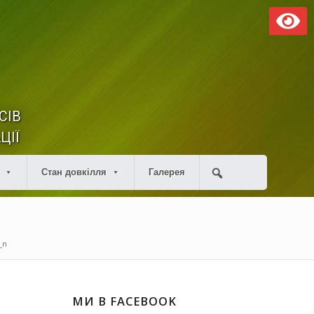
СІВ
ЦІЇ
Стан довкілля
Галерея
_n
МИ В FACEBOOK