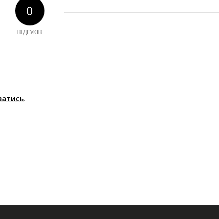
0
ВІДГУКІВ
ватись
.