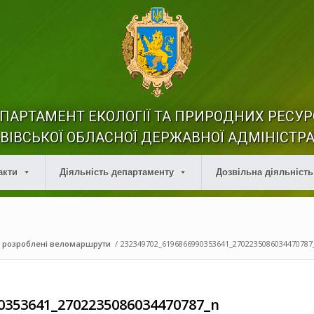
ПАРТАМЕНТ ЕКОЛОГІЇ ТА ПРИРОДНИХ РЕСУР
ВІВСЬКОЇ ОБЛАСНОЇ ДЕРЖАВНОЇ АДМІНІСТРА
акти
Діяльність департаменту
Дозвільна діяльність
ь розроблені веломаршрути
/
232349702_6196866990353641_2702235086034470787
0353641_2702235086034470787_n