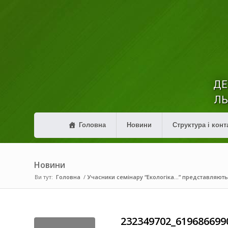
ДЕ
ЛЬ
Головна
Новини
Структура і конт
Новини
Ви тут:
Головна
/
Учасники семінару “Екологіка…” представляют
232349702_619686699