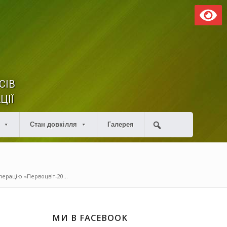
СІВ
ЦІЇ
Стан довкілля
Галерея
ерацію «Первоцвіт-20...
МИ В FACEBOOK