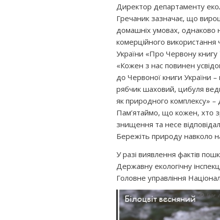
Директор департаменту еколо
Гречаник зазначає, що вирощ
домашніх умовах, однаково не
комерційного використання 
України «Про Червону книгу 
«Кожен з нас повинен усвідом
до Червоної книги України –
рябчик шаховий, цибуля ведм
як природного комплексу» – 
Пам’ятаймо, що кожен, хто зр
знищення та несе відповідал
Бережіть природу навколо на
У разі виявлення фактів пош
Державну екологічну інспекц
Головне управління Національ