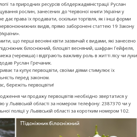
гії та природних ресурсів облдержадміністрації Руслан
ування рослин, занесених до Червоної книги України у
 дає права їх продавати, оскільки торгівля, як і інші форми
червонокнижних видів, прямо заборонені статтею 19 Закону
України».
ити, що перші весняні квіти зазвичай є видами, які занесено
 підсніжник білосніжний, білоцвіт весняний, шафран Гейфеля,
ежа (черемша) і відіграють важливу роль в житті лісу чи луки
додав Руслан Гречаник.
иває та купує первоцвіти, своїми діями стимулює їх
ьність перед законом.
с, бережіть первоцвіти!
кодження чи продажу первоцвітів необхідно звертатися у
ію у Львівській області за номером телефону: 2387370 чи у
ної поліції у Львівській області за коротким номером 102.