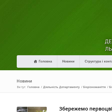
ДЕ
ЛЬ
Головна
Новини
Структура і конт
Новини
Ви тут:
Головна
/
Діяльність Департаменту
/
Біорізноманіття
/
Б
Збережемо первоцві