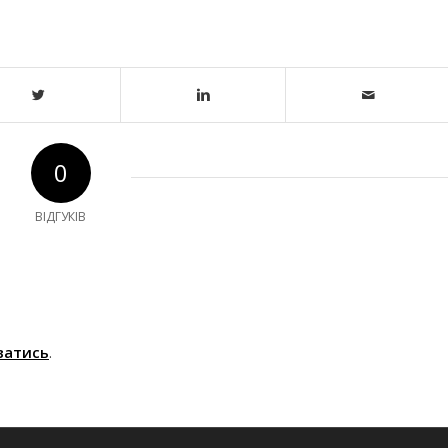
0
ВІДГУКІВ
ватись
.