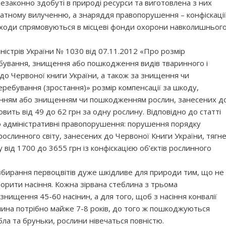
законно здобуті в природі ресурси та виготовлена з них
атному вилученню, а знаряддя правопорушення – конфіскації
доходи спрямовуються в місцеві фонди охорони навколишньог
ністрів України № 1030 від 07.11.2012 «Про розмір
обування, знищення або пошкодження видів тваринного і
 до Червоної книги України, а також за знищення чи
ребування (зростання)» розмір компенсації за шкоду,
анням або знищенням чи пошкодженням рослин, занесених д
вить від 49 до 62 грн за одну рослину. Відповідно до статті
ро адміністративні правопорушення: порушення порядку
рослинного світу, занесених до Червоної Книги України, тягн
від 1700 до 3655 грн із конфіскацією об’єктів рослинного
збирання первоцвітів дуже шкідливе для природи тим, що не
орити насіння. Кожна зірвана стеблина з трьома
знищення 45-60 насінин, а для того, щоб з насіння конвалії
лина потрібно майже 7-8 років, до того ж пошкоджуються
ебла та бруньки, рослини нівечаться повністю.