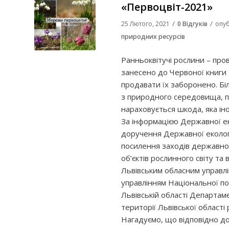
«Первоцвіт-2021»
/
/
25 Лютого, 2021
0 Відгуків
опуб
природних ресурсів
Ранньоквітучі рослини – пров
занесено до Червоної книги 
продавати їх заборонено. Бі
з природного середовища, п
нараховується шкода, яка іно
За інформацією Державної еко
доручення Державної екологіч
посилення заходів державно
об’єктів рослинного світу та
Львівським обласним управлі
управлінням Національної полі
Львівській області Департаме
території Львівської област
Нагадуємо, що відповідно д