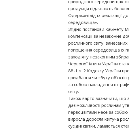
природного середовища» «не
продукція підлягають безопл
Одержані від їх реалізації 
середовища».
Згідно постанови Кабінету Мі
компенсації за незаконне д
рослинного світу, занесених
погіршення середовища їх пе
заподіяну незаконним збир
Червоної Книги України стано
88-1 ч. 2 Кодексу України п
придбання чи збуту об’єктів 
за собою накладення штрафу 
світу.
Також варто зазначити, що 
дає можливості рослинам утв
первоцвітами несе за собою 
виросла доросла квітуча рос
сусідні квітки, ламаються ст