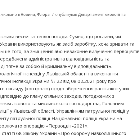
/
ліковано в
Новини
,
Флора
опублікував
Департамент екології та
існики весни та теплої погоди. Сумно, що рослини, які
України використовують як засіб заробітку, хоча зривати та
льше того, за знищення або незаконне вилучення первоцвіті
ередбачена адміністративна відповідальність та
ді тягне за собою й кримінальну відповідальність.
логічної інспекції у Львівській області на виконання
ної інспекції України № 22 від 08.02.2021 року про
го нагляду (контролю) щодо збереження ранньоквітучих
 відповідно до плану спільних заходів, погоджених з
нням лісового та мисливського господарства, Головним
ції у Львівській області, Управлінням патрульної поліції у
нту патрульної поліції Національної поліції України на
і розпочато операцію «Первоцвіт-2021».
о статті 68 Закону України «Про охорону навколишнього