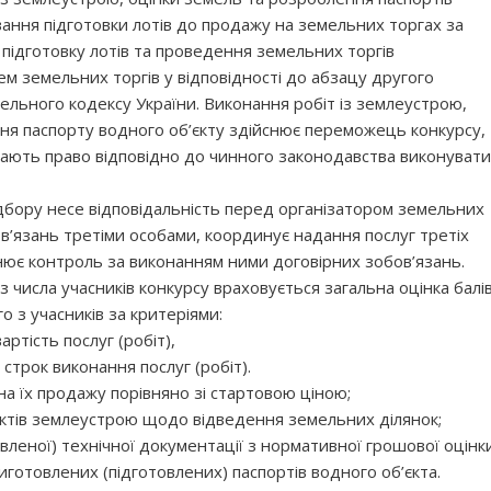
ування підготовки лотів до продажу на земельних торгах за
 підготовку лотів та проведення земельних торгів
 земельних торгів у відповідності до абзацу другого
мельного кодексу України. Виконання робіт із землеустрою,
ня паспорту водного об’єкту здійснює переможець конкурсу,
і мають право відповідно до чинного законодавства виконувати
бору несе відповідальність перед організатором земельних
ов’язань третіми особами, координує надання послуг третіх
снює контроль за виконанням ними договірних зобов’язань.
 числа учасників конкурсу враховується загальна оцінка балі
о з учасників за критеріями:
ртість послуг (робіт),
строк виконання послуг (робіт).
іна їх продажу порівняно зі стартовою ціною;
єктів землеустрою щодо відведення земельних ділянок;
вленої) технічної документації з нормативної грошової оцінк
иготовлених (підготовлених) паспортів водного об’єкта.