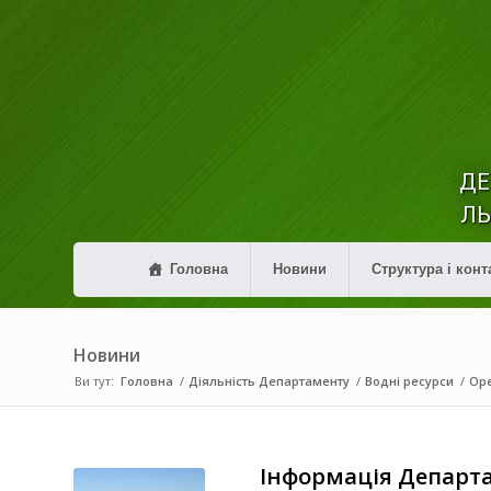
ДЕ
ЛЬ
Головна
Новини
Структура і конт
Новини
Ви тут:
Головна
/
Діяльність Департаменту
/
Водні ресурси
/
Оре
Інформація Департа