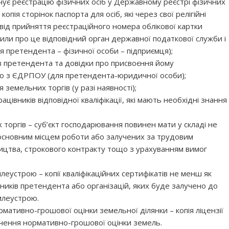
дчує реєстрацію фізичних осіб у Державному реєстрі фізичних
 копія сторінок паспорта для осіб, які через свої релігійні
ід прийняття реєстраційного номера облікової картки
мили про це відповідний орган державної податкової служби і
ля претендента – фізичної особи – підприємця);
ів претендента та довідки про присвоєння йому
дно з ЄДРПОУ (для претендента-юридичної особи);
я земельних торгів (у разі наявності);
ацівників відповідної кваліфікації, які мають необхідні знання
торгів – суб’єкт господарювання повинен мати у складі не
 основним місцем роботи або залучених за трудовим
ицтва, строкового контракту тощо з урахуванням вимог
млеустрою – копії кваліфікаційних сертифікатів не менш як
иків претендента або організацій, яких буде залучено до
млеустрою.
мативно-грошової оцінки земельної ділянки – копія ліцензії
ачення нормативно-грошової оцінки земель.