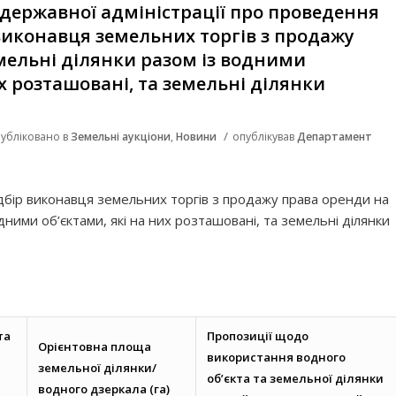
 державної адміністрації про проведення
 виконавця земельних торгів з продажу
мельні ділянки разом із водними
их розташовані, та земельні ділянки
/
убліковано в
Земельні аукціони
,
Новини
опублікував
Департамент
ідбір виконавця земельних торгів з продажу права оренди на
дними об’єктами, які на них розташовані, та земельні ділянки
та
Пропозиції щодо
Орієнтовна площа
використання водного
земельної ділянки/
об’єкта та земельної ділянки
водного дзеркала (га)