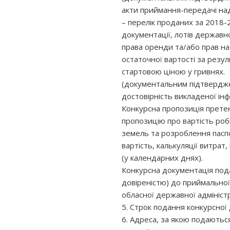
акти приймання-передачі над
– перелік проданих за 2018-2
документації, лотів державн
права оренди та/або прав на 
остаточної вартості за резу
стартовою ціною у гривнях.
(документальним підтвердже
достовірність викладеної інфо
Конкурсна пропозиція претен
пропозицію про вартість роб
земель та розроблення паспо
вартість, калькуляції витрат
(у календарних днях).
Конкурсна документація под
довіреністю) до приймальної
обласної державної адміністр
5. Строк подання конкурсної д
6. Адреса, за якою подаютьс