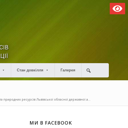
СІВ
ЦІЇ
Стан довкілля
Галерея
а природних ресурсів Львівської обласної державної а...
МИ В FACEBOOK