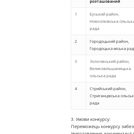
розташований
1
Буський район,
Новосілківська сільськ
рада
2
Городоцький район,
Городоцька міська ра
3
Золочівський район,
Великовільшаницька
сільська рада
4
Стрийський район,
Стриганцівська сільсь
рада
3. Умови конкурсу:
Переможець конкурсу забезп
(виготовлення документації 