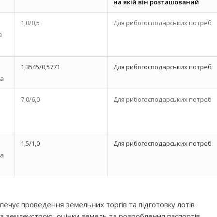
на якій він розташований
1,0/0,5
Для рибогосподарських потреб
а
1,3545/0,5771
Для рибогосподарських потреб
да
7,0/6,0
Для рибогосподарських потреб
1,5/1,0
Для рибогосподарських потреб
ка
ечує проведення земельних торгів та підготовку лотів
із землеустрою, оцінки земель та розроблення паспортів