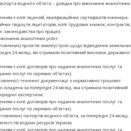
паспорта водного об’єкта – довідка про виконання аналогічних
ям є копії ліцензій, кваліфікаційних сертифікатів інженера-
йних свідоцтв ліцитаторів, копії трудових книжок, контрактів,
ог законодавства про працю).
иконання аналогічних робіт:
готовлених) проєктів землеустрою щодо відведення земельни
ередні 24 місяці, які отримали позитивний висновок державної
ням є копії договорів про надання аналогічних послуг та
аних послуг по окремих об’єктах).
товленої) технічної документації з нормативної грошової
о складена за попередні 24 місяці, яка отримала позитивний
орядної експертизи;
ням є копії договорів про надання аналогічних послуг та
аних послуг по окремих об’єктах).
отовлених) паспортів водного об’єкта, за попередні 24 місяці,
гентстві водних ресурсів України;
ням є копії договорів про надання аналогічних послуг та