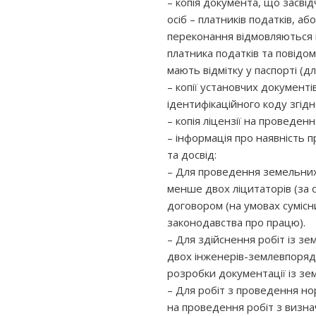
– копія документа, що засві
осіб – платників податків, або
переконання відмовляються в
платника податків та повідо
мають відмітку у паспорті (д
– копії установчих документ
ідентифікаційного коду згі
– копія ліцензії на проведенн
– інформація про наявність пр
та досвід:
– Для проведення земельних 
менше двох ліцитаторів (за
договором (на умовах сумісн
законодавства про працю).
– Для здійснення робіт із зе
двох інженерів-землевпорядн
розробки документації із зе
– Для робіт з проведення нор
на проведення робіт з визн