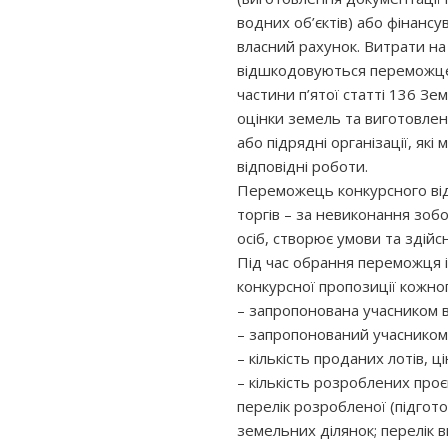
водних об’єктів) або фінанс
власний рахунок. Витрати на
відшкодовуються переможцем
частини п’ятої статті 136 Зе
оцінки земель та виготовлен
або підрядні організації, як
відповідні роботи.
Переможець конкурсного від
торгів – за невиконання зоб
осіб, створює умови та здій
Під час обрання переможця із
конкурсної пропозиції кожног
– запропонована учасником ва
– запропонований учасником 
– кількість проданих лотів, ц
– кількість розроблених про
перелік розробленої (підгото
земельних ділянок; перелік в