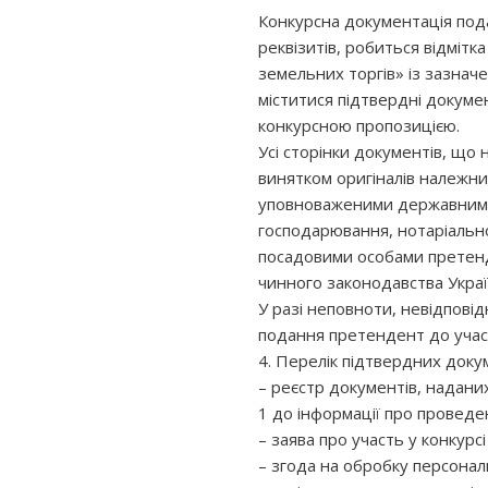
Конкурсна документація пода
реквізитів, робиться відмітк
земельних торгів» із зазнач
міститися підтвердні докуме
конкурсною пропозицією.
Усі сторінки документів, що
винятком оригіналів належни
уповноваженими державними 
господарювання, нотаріально 
посадовими особами претенд
чинного законодавства Укра
У разі неповноти, невідповід
подання претендент до участі
4. Перелік підтвердних докум
– реєстр документів, наданих
1 до інформації про проведе
– заява про участь у конкурс
– згода на обробку персонал