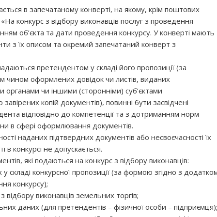
ється в запечатаному конверті, на якому, крім поштових
а «На конкурс з відбору виконавців послуг з проведення
енням об’єкта та дати проведення конкурсу. У конверті мають
нти з їх описом та окремий запечатаний конверт з
 надаються претендентом у складі його пропозиції (за
м чином оформлених довідок чи листів, виданих
органами чи іншими (сторонніми) суб’єктами
завірених копій документів), повинні бути засвідчені
ента відповідно до компетенції та з дотриманням норм
їни в сфері оформлювання документів.
ності наданих підтвердних документів або несвоєчасності їх
 в конкурсі не допускається.
ентів, які подаються на конкурс з відбору виконавців:
 у складі конкурсної пропозиції (за формою згідно з додатко
ння конкурсу);
і з відбору виконавців земельних торгів;
ьних даних (для претендентів – фізичної особи – підприємця)