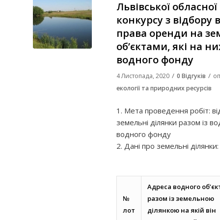
Львівської обласної
конкурсу з відбору
права оренди на зе
об’єктами, які на н
водного фонду
/
/
4 Листопада, 2020
0 Відгуків
оп
екології та природних ресурсів
1. Мета проведення робіт: в
земельні ділянки разом із во
водного фонду
2. Дані про земельні ділянки:
Адреса водного об’єк
№
разом із земельною
лот
ділянкою на якій він