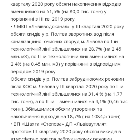
кварталу 2020 року обсяги накопичення відходів
зменшилися на 51,5% (на 80,0 тис. тонн) у
порівнянні з IІІ кв. 2019 року.
• ЛМКП «Львівводоканал»: у IІІ кварталі 2020 року
обсяги скидів у р. Полтва зворотних вод після
каналізаційно–очисних споруд м. Львова по І-ій
технологічній лінії збільшилися на 28,7% (на 2,45
млн. м3), по ІІ-ій технологічній лінії зменшилися на
2,4% (на 0,45 млн. м3) у порівнянні з відповідним
періодом 2019 року.
Обсяги скидів у р. Полтва забруднюючих речовин
після КОС м. Львова у IІІ кварталі 2020 року по І-ій
технологічній лінії збільшилися на 31,4 % (на 1,77
тис. тонн), а по ІІ-ій – зменшилися на 4,1% (0,46 тис.
тонн). Збільшилися обсяги утворення та
накопичення відходів на 18,7% ( на 1084,5 тонн).
• ВП «Шахта «Степова» ДП «Львіввугілля»:
протягом ІIІ кварталу 2020 року обсяги викидів в
атмосферне повітря забруднюючих речовин