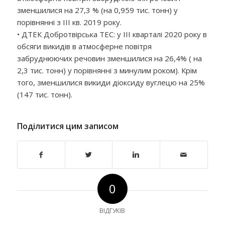
зменшилися на 27,3 % (на 0,959 тис. тонн) у
порівнянні з IІІ кв. 2019 року.
• ДТЕК Добротвірська ТЕС: у ІІІ кварталі 2020 року в
обсяги викидів в атмосферне повітря
забруднюючих речовин зменшилися на 26,4% ( на
2,3 тис. тонн) у порівнянні з минулим роком). Крім
того, зменшилися викиди діоксиду вуглецю на 25%
(147 тис. тонн).
Поділитися цим записом
0
ВІДГУКІВ