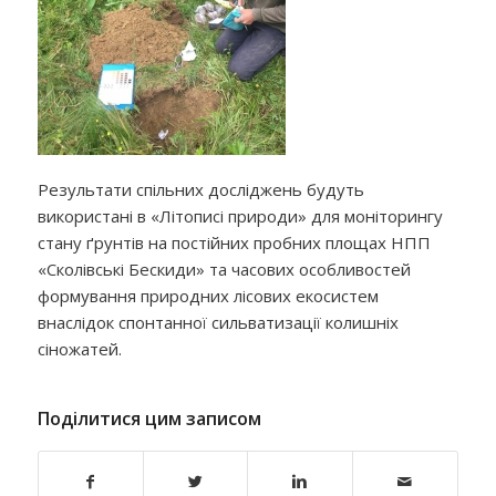
Результати спільних досліджень будуть
використані в «Літописі природи» для моніторингу
стану ґрунтів на постійних пробних площах НПП
«Сколівські Бескиди» та часових особливостей
формування природних лісових екосистем
внаслідок спонтанної сильватизації колишніх
сіножатей.
Поділитися цим записом