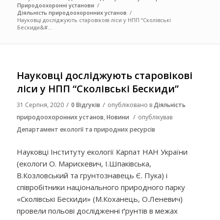
Природоохоронні установи
/
Діяльність природоохоронних установ
/
Науковці досліджують старовікові ліси у НПП “Сколівські
Бескиди&#...
Науковці досліджують старовікові
ліси у НПП “Сколівські Бескиди”
/
/
31 Серпня, 2020
0 Відгуків
опубліковано в
Діяльність
/
природоохоронних установ
,
Новини
опублікував
Департамент екології та природних ресурсів
Науковці Інституту екології Карпат НАН України
(екологи О. Марискевич, І.Шпаківська,
В.Козловський та грунтознавець Є. Пука) і
співробітники національного природного парку
«Сколівські Бескиди» (М.Коханець, О.Леневич)
провели польові дослідженні ґрунтів в межах