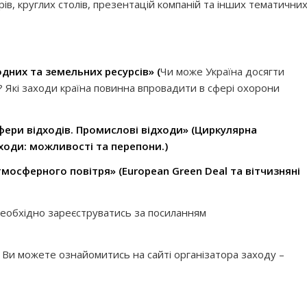
рів, круглих столів, презентацій компаній та інших тематични
дних та земельних ресурсів» (
Чи може Україна досягти
і? Які заходи країна повинна впровадити в сфері охорони
ери відходів. Промислові відходи»
(
Циркулярна
дходи: можливості та перепони
.)
тмосферного повітря»
(
European
Green
Deal
та вітчизняні
 необхідно зареєструватись за посиланням
 Ви можете ознайомитись на сайті організатора заходу –