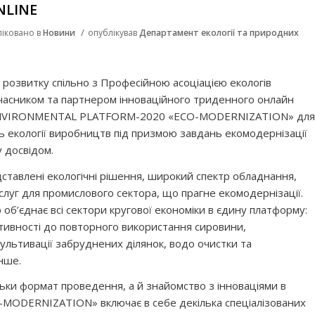
NLINE
/
ліковано в
Новини
опублікував
Департамент екології та природних
розвитку спільно з Професійною асоціацією екологів
часником та партнером інноваційного триденного онлайн
ENVIRONMENTAL PLATFORM-2020 «ECO-MODERNIZATION» для
 екології виробництв під призмою завдань екомодернізації
у досвідом.
ставлені екологічні рішення, широкий спектр обладнання,
ослуг для промислового сектора, що прагне екомодернізації.
 об’єднає всі сектори кругової економіки в єдину платформу:
тивності до повторного використання сировини,
ультивації забруднених ділянок, водо очистки та
інше.
ільки формат проведення, а й знайомство з інноваціями в
O-MODERNIZATION» включає в себе декілька спеціалізованих