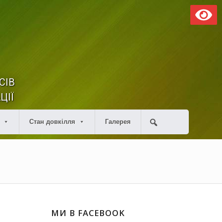
СІВ
ЦІЇ
Стан довкілля
Галерея
МИ В FACEBOOK