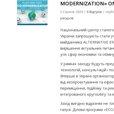
MODERNIZATION» O
/
/
5 Серпня, 2020
0 Відгуків
опуб
ресурсів
Національний центр сталого 
України запрошують стати у
майданчика ALTERNATIVE 
вирішення актуальних питань
усіх сфер економіки та обмін
У рамках заходу будуть пред
технологій, консультацій і п
Вперше в Україні організатор
від екопроєктування та ефек
переміщення, підйому та рек
інтегрованого кругообігу та 
Захід вигідно відрізняє не т
галузі. Ділова програма «EC