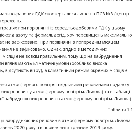
мально-разових ГДК спостерігалося лише на ПСЗ №3 (центр
остережень.
траціях при порівнянні із середньодобовими ГДК у цьому
 діоксид азоту та формальдегід, хоч перевищень максимально
х не зафіксовано. При порівнянні з попереднім місяцем
нення не зафіксовано. Однак, згідно з методичних
і місяці є не зовсім правильним, тому що на забруднення
й вплив мають кліматичні умови (особливо висока
ь, відсутність вітру), а кліматичний режим окремих місяців є
ння атмосферного повітря шкідливими речовинами подано у
ючих речовин у атмосферному повітрі м. Львова) та в таблиці
ції забруднюючих речовин в атмосферному повітрі м. Львова)
Таблиця 1.
ції забруднюючих речовин в атмосферному повітрі м. Львова
равень 2020 року і в порівнянні з травнем 2019 року.