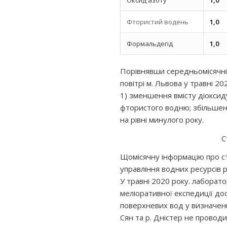
Фтористий водень
1,0
Формальдегід
1,0
Порівнявши середньомісячн
повітрі м. Львова у травні 20
1) зменшення вмісту діоксиду
фтористого водню; збільшен
на рівні минулого року.
С
Щомісячну інформацію про с
управління водних ресурсів р
У травні 2020 року. лаборато
меліоративної експедиції до
поверхневих вод у визначени
Сян та р. Дністер не проводи