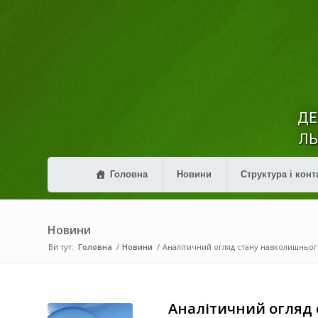
ДЕ
ЛЬ
Головна
Новини
Структура і конт
Новини
Ви тут:
Головна
/
Новини
/
Аналітичний огляд стану навколишньог
Аналітичний огляд