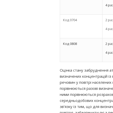
4 ра
Код 0704
2 ра
4 ра
Код 0808
2 ра
4 ра
Оцінка стану забруднення а
визначених концентрацій із
речовин у повітрі населених 
порівнюються разові визначе
ними порівнюються розрахов
середньодобових концентрац
зв’язку із тим, що для визна
повітря, забезпечити які з 