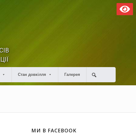
СІВ
ЦІЇ
Стан довкілля
Галерея
МИ В FACEBOOK