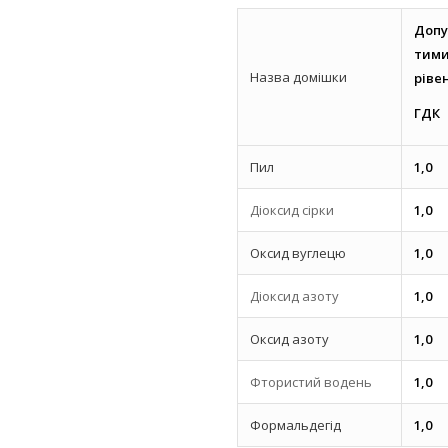
Допу
тим
Назва домішки
ріве
ГДК
Пил
1,0
Діоксид сірки
1,0
Оксид вуглецю
1,0
Діоксид азоту
1,0
Оксид азоту
1,0
Фтористий водень
1,0
Формальдегід
1,0