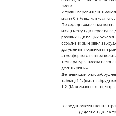
змоги.
У травні перевищення макси
міста) 0,9 % від кількості сп
По середньомісячних концен
місяці межу ГДК переступає
разових ГДК по цих речовина
особливих змін рівня забруд
документів, порівнювати різн
атмосферного повітря велики
температура, висока вологіст
досить різним.
Детальніший опис забрудне
таблиці 1.1. (вміст забрудню
1.2. (Максимальні концентра
Середньомісячні концентра
(у долях ГДК) за т