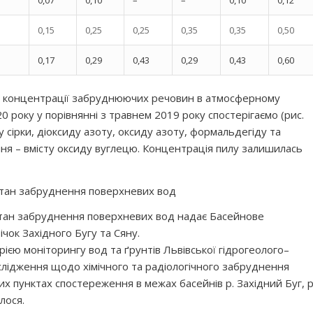
0,15
0,25
0,25
0,35
0,35
0,50
0,17
0,29
0,43
0,29
0,43
0,60
і концентрації забруднюючих речовин в атмосферному
20 року у порівнянні з травнем 2019 року спостерігаємо (рис.
 сірки, діоксиду азоту, оксиду азоту, формальдегіду та
ня – вмісту оксиду вуглецю. Концентрація пилу залишилась
тан забруднення поверхневих вод
тан забруднення поверхневих вод надає Басейнове
ічок Західного Бугу та Сяну.
рією моніторингу вод та ґрунтів Львівської гідрогеолого–
слідження щодо хімічного та радіологічного забруднення
х пунктах спостереження в межах басейнів р. Західний Буг, р
лося.