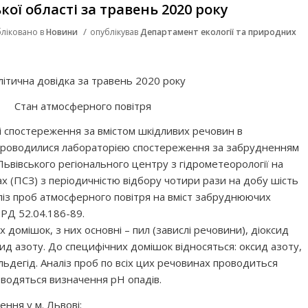
ої області за травень 2020 року
/
ліковано в
Новини
опублікував
Департамент екології та природних
літична довідка за травень 2020 року
Стан атмосферного повітря
ні спостереження за вмістом шкідливих речовин в
 проводилися лабораторією спостереження за забрудненням
Львівського регіонального центру з гідрометеорології на
х (ПСЗ) з періодичністю відбору чотири рази на добу шість
наліз проб атмосферного повітря на вміст забруднюючих
РД 52.04.186-89.
домішок, з них основні – пил (завислі речовини), діоксид
сид азоту. До специфічних домішок відносяться: оксид азоту,
дегід. Аналіз проб по всіх цих речовинах проводиться
оводяться визначення рН опадів.
ння у м. Львові: