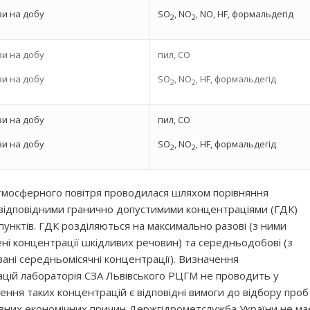
зи на добу
SO
, NO
, NO, HF, формальдегід
2
2
зи на добу
пил, СО
зи на добу
SO
, NO
, HF, формальдегід
2
2
зи на добу
пил, СО
зи на добу
SO
, NO
, HF, формальдегід
2
2
тмосферного повітря проводилася шляхом порівняння
 відповідними гранично допустимими концентраціями (ГДК)
пунктів. ГДК розділяються на максимально разові (з ними
ні концентрації шкідливих речовин) та середньодобові (з
ані середньомісячні концентрації). Визначення
ій лабораторія СЗА Львівського РЦГМ не проводить у
чення таких концентрацій є відповідні вимоги до відбору проб
певних економічних причин Держгідрометслужба України не ма