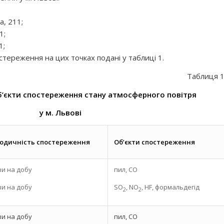
а, 211;
1;
1;
стереження на цих точках подані у таблиці 1.
Таблиця 1
б’єкти спостереження стану атмосферного повітря
у м. Львові
іодичність спостереження
Об’єкти спостереження
зи на добу
пил, СО
зи на добу
SO
, NO
, HF, формальдегід
2
2
зи на добу
пил, СО