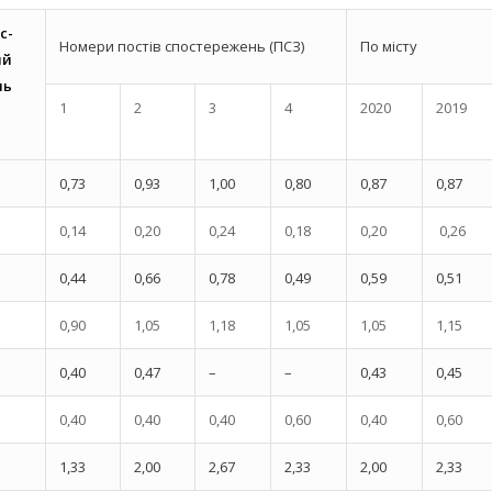
с-
Номери постів спостережень (ПСЗ)
По місту
ий
нь
1
2
3
4
2020
2019
0,73
0,93
1,00
0,80
0,87
0,87
0,14
0,20
0,24
0,18
0,20
0,26
0,44
0,66
0,78
0,49
0,59
0,51
0,90
1,05
1,18
1,05
1,05
1,15
0,40
0,47
–
–
0,43
0,45
0,40
0,40
0,40
0,60
0,40
0,60
1,33
2,00
2,67
2,33
2,00
2,33