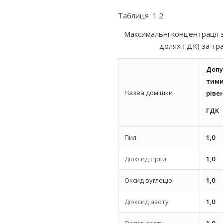
Таблиця 1.2.
Максимальні концентрації 
долях ГДК) за тра
Допу
тим
Назва домішки
ріве
ГДК
Пил
1,0
Діоксид сірки
1,0
Оксид вуглецю
1,0
Діоксид азоту
1,0
Оксид азоту
1,0