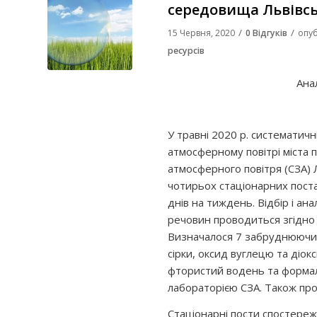
середовища Львівськ
/
/
15 Червня, 2020
0 Відгуків
опуб
ресурсів
Ана
У травні 2020 р. систематич
атмосферному повітрі міста
атмосферного повітря (СЗА) 
чотирьох стаціонарних поста
днів на тиждень. Відбір і а
речовин проводиться згідно 
Визначалося 7 забруднюючих 
сірки, оксид вуглецю та діок
фтористий водень та формаль
лабораторією СЗА. Також пр
Стаціонарні пости спостереже