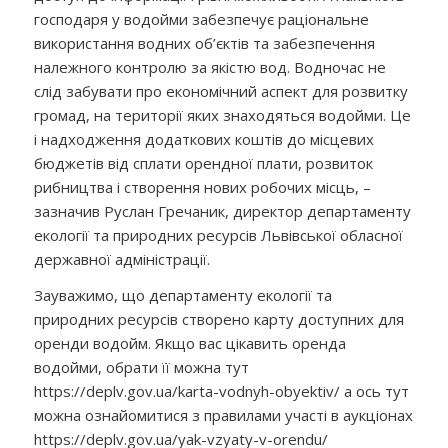
господаря у водойми забезпечує раціональне
використання водних об’єктів та забезпечення
належного контролю за якістю вод. Водночас не
слід забувати про економічний аспект для розвитку
громад, на території яких знаходяться водойми. Це
і надходження додаткових коштів до місцевих
бюджетів від сплати орендної плати, розвиток
рибництва і створення нових робочих місць, –
зазначив Руслан Гречаник, директор департаменту
екології та природних ресурсів Львівської обласної
державної адміністрації.
Зауважимо, що департаменту екології та
природних ресурсів створено карту доступних для
оренди водойм. Якщо вас цікавить оренда
водойми, обрати її можна тут
https://deplv.gov.ua/karta-vodnyh-obyektiv/ а ось тут
можна ознайомитися з правилами участі в аукціонах
https://deplv.gov.ua/yak-vzyaty-v-orendu/