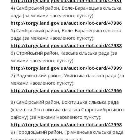
http://torgy.land.gov.ua/auction/lot-card/47981
4) Самбірський район, Воле-Баранецька сільська
рада (за межами населеного пункту):
http://torgy.land.gov.ua/auction/lot-card/47986
5) Самбірський район, Воле-Баранецька сільська
рада (за межами населеного пункту):
http://torgy.land.gov.ua/auction/lot-card/47988
6) Стрийський район, Кавська сільська рада (за
межами населеного пункту):
http://torgy.land.gov.ua/auction/lot-card/47999
7) Радехівський район, Увинська сільська рада (за
межами населеного пункту):
http://torgy.land.gov.ua/auction/lot-card/47966
8) Самбірський район, Воютицька сільська рада
(колишня Лютовиська сільська Старосамбірського
району) (за межами населеного пункту):
http://torgy.land.gov.ua/auction/lot-card/47998
9) Городоцький район, Грімненська сільська рада
(за межами населеного пункту):