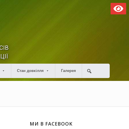
СІВ
ЦІЇ
Стан довкілля
Галерея
МИ В FACEBOOK