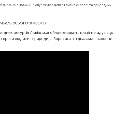
/
убліковано в
Новини
опублікував
Департамент екології та природних
загибель УСЬОГО ЖИВОГО!
родних ресурсів Львівської облдержадміністрації нагадує, що
ин проти людини і природи, а боротися з підпалами – законне