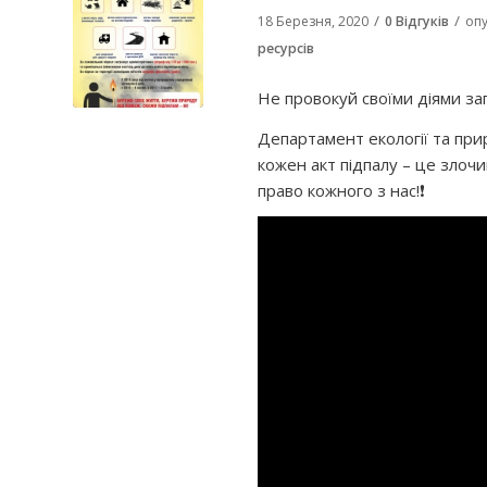
/
/
18 Березня, 2020
0 Відгуків
оп
ресурсів
Не провокуй своїми діями 
Департамент екології та при
кожен акт підпалу – це злоч
право кожного з нас!❗️