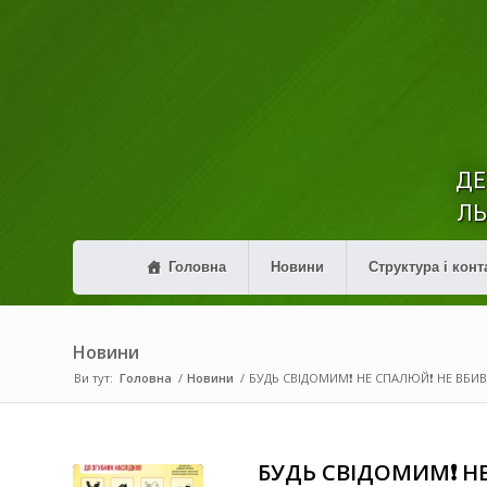
ДЕ
ЛЬ
Головна
Новини
Структура і конт
Новини
Ви тут:
Головна
/
Новини
/
БУДЬ СВІДОМИМ❗️ НЕ СПАЛЮЙ❗️ НЕ ВБИВАЙ
БУДЬ СВІДОМИМ❗️ НЕ