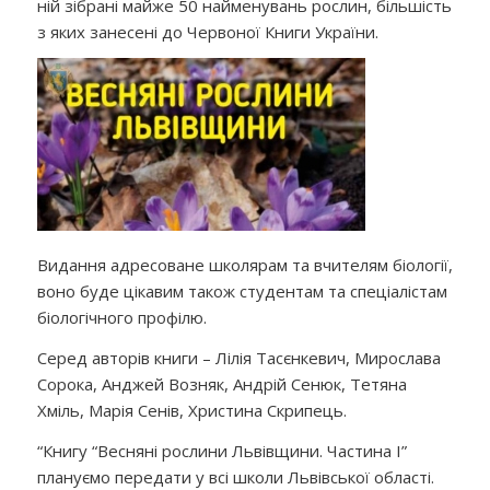
ній зібрані майже 50 найменувань рослин, більшість
з яких занесені до Червоної Книги України.
Видання адресоване школярам та вчителям біології,
воно буде цікавим також студентам та спеціалістам
біологічного профілю.
Серед авторів книги – Лілія Тасєнкевич, Мирослава
Сорока, Анджей Возняк, Андрій Сенюк, Тетяна
Хміль, Марія Сенів, Христина Скрипець.
“Книгу “Весняні рослини Львівщини. Частина І”
плануємо передати у всі школи Львівської області.