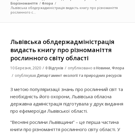
Біорізноманіття
/
Флора
/
Львівська облдержадміністрація видасть книгу про різноманіття
рослинного с...
Львівська облдержадміністрація
видасть книгу про різноманіття
рослинного світу області
/
/
10 Березня, 2020
0 Відгуків
опубліковано в
Новини
,
Флора
/
опублікував
Департамент екології та природних ресурсів
З метою популяризації знань про рослинний світ та
необхідність його охорони, Львівська обласна
державна адміністрація підготувала у друк видання
про ефемероїди Львівської області.
“Весняні рослини Львівщини” – це перша частина
книги про різноманіття рослинного світу області. У