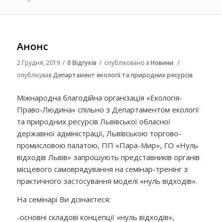
Анонс
/
/
/
2 Грудня, 2019
0 Відгуків
опубліковано в
Новини
опублікував
Департамент екології та природних ресурсів
Міжнародна благодійна організація «Екологія-
Право-Людина» спільно з Департаментом екології
та природних ресурсів Львівської обласної
державної адміністрації, Львівською торгово-
промисловою палатою, ПП «Пара-Мир», ГО «Нуль
відходів Львів» запрошують представників органів
місцевого самоврядування на семінар-тренінг з
практичного застосування моделі «нуль відходів».
На семінарі Ви дізнаєтеся:
-основні складові концепції «нуль відходів»,