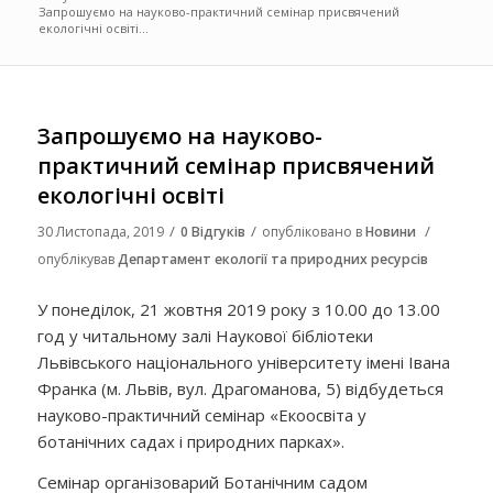
Запрошуємо на науково-практичний семінар присвячений
екологічні освіті...
Запрошуємо на науково-
практичний семінар присвячений
екологічні освіті
/
/
/
30 Листопада, 2019
0 Відгуків
опубліковано в
Новини
опублікував
Департамент екології та природних ресурсів
У понеділок, 21 жовтня 2019 року з 10.00 до 13.00
год у читальному залі Наукової бібліотеки
Львівського національного університету імені Івана
Франка (м. Львів, вул. Драгоманова, 5) відбудеться
науково-практичний семінар «Екоосвіта у
ботанічних садах і природних парках».
Семінар організоварий Ботанічним садом