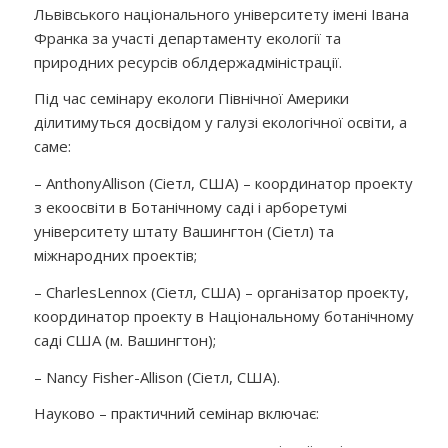
Львівського національного університету імені Івана
Франка за участі департаменту екології та
природних ресурсів облдержадміністрації.
Під час семінару екологи Північної Америки
ділитимуться досвідом у галузі екологічної освіти, а
саме:
–
Anthony
Allison
(Сіетл, США) – координатор проекту
з екоосвіти в Ботанічному саді і арборетумі
університету штату Вашингтон (Сіетл) та
міжнародних проектів
;
–
Charles
Lennox
(Сіетл, США) – організатор проекту,
координатор проекту в Національному ботанічному
саді США (м. Вашингтон);
–
Nancy Fisher-Allison (
Сіетл, США).
Науково – практичний семінар включає: