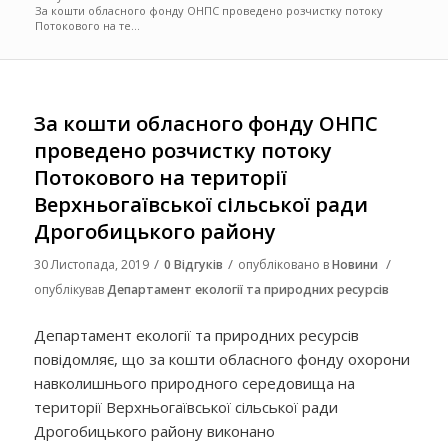
За кошти обласного фонду ОНПС проведено розчистку потоку
Потокового на те...
За кошти обласного фонду ОНПС
проведено розчистку потоку
Потокового на території
Верхньогаївської сільської ради
Дрогобицького району
/
/
/
30 Листопада, 2019
0 Відгуків
опубліковано в
Новини
опублікував
Департамент екології та природних ресурсів
Департамент екології та природних ресурсів
повідомляє, що за кошти обласного фонду охорони
навколишнього природного середовища на
території Верхньогаївської сільської ради
Дрогобицького району виконано