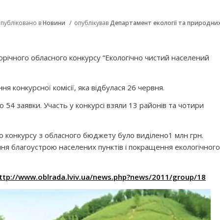
/
публіковано в
Новини
опублікував
Департамент екології та природни
річного обласного конкурсу “Екологічно чистий населений
ння конкурсної комісії, яка відбулася 26 червня.
о 54 заявки. Участь у конкурсі взяли 13 районів та чотири
 конкурсу з обласного бюджету було виділено1 млн грн.
ня благоустрою населених пунктів і покращення екологічного
ttp://www.oblrada.lviv.ua/news.php?news/2011/group/18