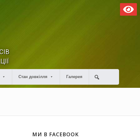
СІВ
ЦІЇ
Стан довкілля
Галерея
МИ В FACEBOOK