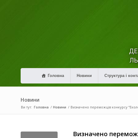
ДЕ
ЛЬ
Головна
Новини
Структура і конт
Новини
Ви тут:
Головна
/
Новини
/
Визначено переможців конкурсу “Еколо
Визначено переможц