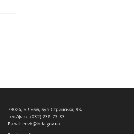
79026, м.Львів, вул. Стрийська, 98.
тел./факс (032) 238-73-83
E-mail: envir
@loda.gov.ua