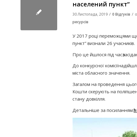
населений пункт”
/
/
30 Листопада, 2019
0 Відгуків
о
ресурсів
У 2017 році переможцями що
пункт” визнали 26 учасників.
Про це йшлося під час
з
асіда
До конкурсної комісіїнадійшл
міста обласного значення.
Загалом на проведення цього
Кошти скерують на поліпшен
стану довкілля.
Детальніше за посиланням:
h