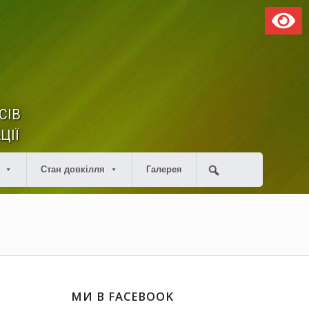
СІВ
ЦІЇ
Стан довкілля
Галерея
МИ В FACEBOOK