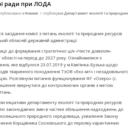
ої ради при ЛОДА
/
публіковано в
Новини
опублікував
Департамент екології та природни
я засідання комісії з питань екології та природних ресурсів
кій обласній державній адміністрації.
ції до формування стратегічної цілі «Чисте довкілля»
ї області на період до 2027 року. Ознайомилися з
ання, яке відбулося 23.07.2019 у м.Кам’янка-Бузька щодо
одів тваринного походження ТзОВ «Еко-міт» і незадовільног
ицях. Розглянули питання функціонування ФГ «Озеро» (с.
 рішення звернутися до контролюючих органів з метою
итань.
 ініціативи департаменту екології та природних ресурсів
тю законодавчих змін в частині збільшення надходжень до
авколишнього природного середовища, ухвалення Закону
ючення борщівника Сосновського до переліку карантинних