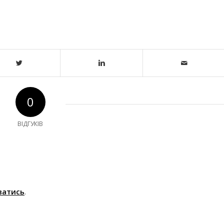
0
ВІДГУКІВ
ватись
.