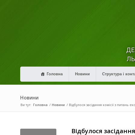
ДЕ
ЛЬ
Головна
Новини
Структура і конт
Новини
Ви тут:
Головна
/
Новини
/
Відбулося засідання комісії з питань ек
Відбулося засідання