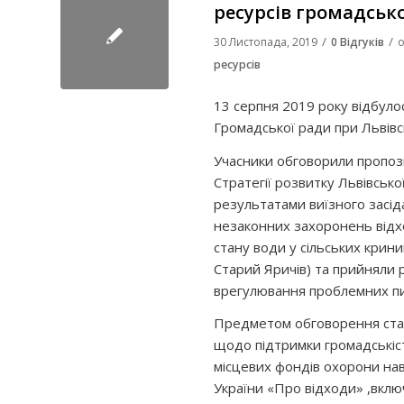
ресурсів громадськ
/
/
30 Листопада, 2019
0 Відгуків
о
ресурсів
13 серпня 2019 року відбулос
Громадської ради при Львівсь
Учасники обговорили пропози
Стратегії розвитку Львівсько
результатами виїзного засід
незаконних захоронень відх
стану води у сільських крин
Старий Яричів) та прийняли
врегулювання проблемних п
Предметом обговорення стали
щодо підтримки громадськіс
місцевих фондів охорони н
України «Про відходи» ,вкл