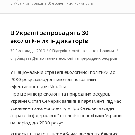
В Україні запровадять 30 екологічних індикаторів...
В Україні запровадять 30
екологічних індикаторів
/
/
/
30 Листопада, 2019
0 Відгуків
опубліковано в
Новини
опублікував
Департамент екології та природних ресурсів
У Національній стратегії екологічної політики до
2030 року закладені ключові показники
ефективності для України.
Про це міністр екології та природних ресурсів
України Остап Семерак заявив в парламенті під час
ухвалення законопроекту «Про Основні засади
(стратегію) державної екологічної політики України
на період до 2030 року».
«Проект Стратегії, передбачає введення близько