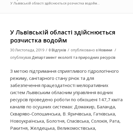
У Львівській області здійснюється розчистка водойм...
У Львівській області здійснюється
розчистка водойм
/
/
/
30 Листопада, 2019
0 Відгуків
опубліковано в
Новини
опублікував
Департамент екології та природних ресурсів
З метою підтримання сприятливого гідрологічного
режиму, санітарного стану річок та для
забезпечення працездатності меліоративних
систем Львівським обласним управління водних
ресурсів проведено роботи по обкошені 147,7 км/га
каналів по осушних системах: Домажир, Баланда,
Скваряво-Сопошинська, В. Яричівська, Гатківська,
Новоукраїнська, Болотня, Спасівська, Солокія, Рата,
Ракитня, Желдецька, Великомостівська,