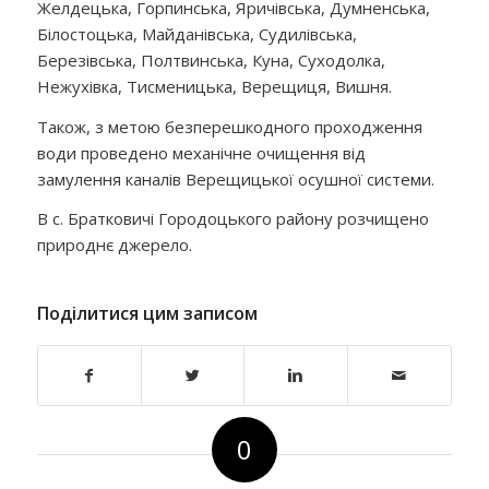
Желдецька, Горпинська, Яричівська, Думненська,
Білостоцька, Майданівська, Судилівська,
Березівська, Полтвинська, Куна, Суходолка,
Нежухівка, Тисменицька, Верещиця, Вишня.
Також, з метою безперешкодного проходження
води проведено механічне очищення від
замулення каналів Верещицької осушної системи.
В с. Братковичі Городоцького району розчищено
природнє джерело.
Поділитися цим записом
0