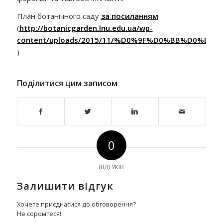
План ботанічного саду
за посиланням
(
http://botanicgarden.lnu.edu.ua/wp-
content/uploads/2015/11/%D0%9F%D0%BB%D0%B0%
)
Поділитися цим записом
0
ВІДГУКІВ
Залишити відгук
Хочете приєднатися до обговорення?
Не соромтеся!