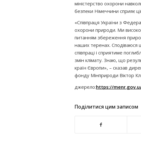
міністерство охорони навко
безпеки Німеччини сприяє цій 
«Співпраця України з Федера
охорони природи. Ми високо ц
питанням збереження природ
наших теренах. Сподіваюся 
співпраці і сприятиме поглиб
змін клімату. Знаю, що резул
країн Європи», – сказав ди
фонду Мінприроди Віктор Клі
джерело:
https://menr.gov.
Поділитися цим записом