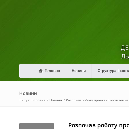
ДЕ
ЛЬ
Головна
Новини
Структура і конт
Новини
Ви тут:
Головна
/
Новини
/
Розпочав роботу проект «Екосистемна ад
Розпочав роботу пр