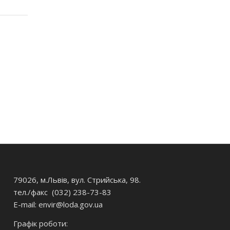
79026, м.Львів, вул. Стрийська, 98.
тел./факс (032) 238-73-83
E-mail: envir
@loda.gov.ua
Графік роботи: