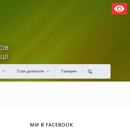
СІВ
ЦІЇ
Стан довкілля
Галерея
МИ В FACEBOOK