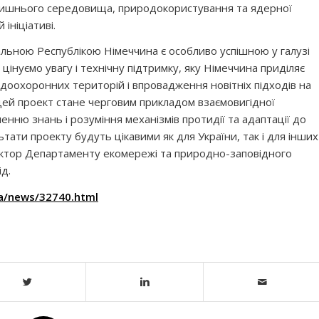
лишнього середовища, природокористування та ядерної
ініціативі.
льною Республікою Німеччина є особливо успішною у галузі
інуємо увагу і технічну підтримку, яку Німеччина приділяє
оохоронних територій і впровадження новітніх підходів на
цей проект стане черговим прикладом взаємовигідної
ленню знань і розуміння механізмів протидії та адаптації до
ьтати проекту будуть цікавими як для України, так і для інших
ректор Департаменту екомережі та природно-заповідного
д.
ua/news/32740.html