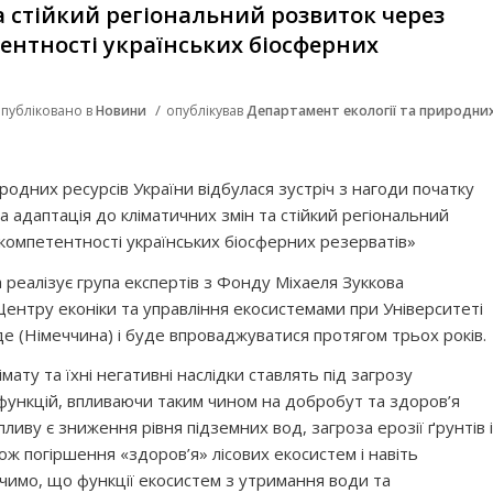
а стійкий регіональний розвиток через
нтності українських біосферних
/
публіковано в
Новини
опублікував
Департамент екології та природни
риродних ресурсів України відбулася зустріч з нагоди початку
 адаптація до кліматичних змін та стійкий регіональний
компетентності українських біосферних резерватів»
 реалізує група експертів з Фонду Міхаеля Зуккова
Центру еконіки та управління екосистемами при Університеті
е (Німеччина) і буде впроваджуватися протягом трьох років.
мату та їхні негативні наслідки ставлять під загрозу
х функцій, впливаючи таким чином на добробут та здоров’я
иву є зниження рівня підземних вод, загроза ерозії ґрунтів і
ож погіршення «здоров’я» лісових екосистем і навіть
начимо, що функції екосистем з утримання води та