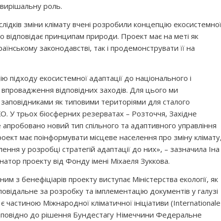
 вирішальну роль.
ідків зміни клімату вчені розробили концепцію екосистемно
що відповідає принципам природи. Проект має на меті як
аїнському законодавстві, так і продемонструвати її на
ію підходу екосистемної адаптації до національного і
 впровадження відповідних заходів. Для цього ми
 заповідниками як типовими територіями для сталого
. У трьох біосферних резерватах – Розточчя, Західне
 апробовано новий тип спільного та адаптивного управління
роект має поінформувати місцеве населення про зміну клімату
лення у розробці стратегій адаптації до них», – зазначила Іна
натор проекту від Фонду імені Міхаеля Зуккова.
м з бенефіціарів проекту виступає Міністерства екології, як
повідальне за розробку та імплементацію документів у галузі
 є частиною Міжнародної кліматичної ініціативи (Internationale
 і відповідно до рішення Бундестагу Німеччини Федеральне