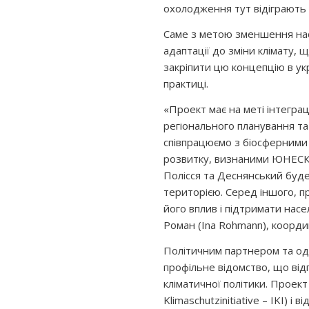
охолодження тут відіграють
Саме з метою зменшення насл
адаптації до зміни клімату, 
закріпити цю концепцію в укр
практиці.
«Проект має на меті інтеграц
регіонального планування та
співпрацюємо з біосферними
розвитку, визнаними ЮНЕСКО
Полісся та Деснянський буде
територією. Серед іншого, п
його вплив і підтримати насе
Роман (Ina Rohmann), коорди
Політичним партнером та одни
профільне відомство, що від
кліматичної політики. Проект
Klimaschutzinitiative – IKI)