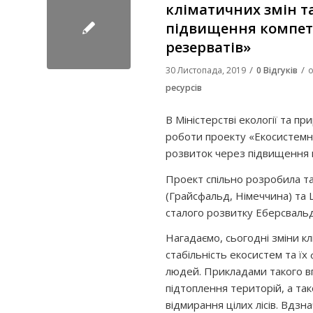
кліматичних змін т
підвищення компете
резерватів»
/
/
30 Листопада, 2019
0 Відгуків
о
ресурсів
В Міністерстві екології та п
роботи проекту «Екосистемна
розвиток через підвищення 
Проект спільно розробила та
(Грайсфальд, Німеччина) та 
сталого розвитку Еберсвальд
Нагадаємо, сьогодні зміни клі
стабільність екосистем та ї
людей. Прикладами такого впл
підтоплення територій, а так
відмирання цілих лісів. Вдз