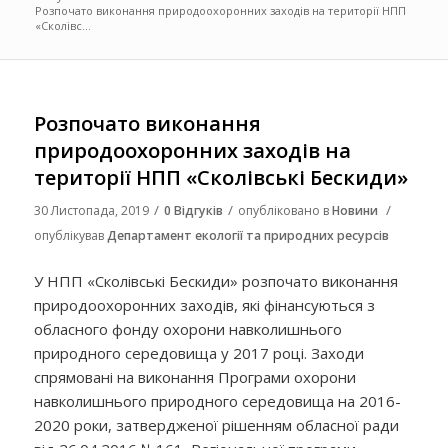
Розпочато виконання природоохоронних заходів на території НПП
«Сколівс...
Розпочато виконання
природоохоронних заходів на
території НПП «Сколівські Бескиди»
/
/
/
30 Листопада, 2019
0 Відгуків
опубліковано в
Новини
опублікував
Департамент екології та природних ресурсів
У НПП «Сколівські Бескиди» розпочато виконання
природоохоронних заходів, які фінансуються з
обласного фонду охорони навколишнього
природного середовища у 2017 році. Заходи
спрямовані на виконання Програми охорони
навколишнього природного середовища на 2016-
2020 роки, затвердженої рішенням обласної ради