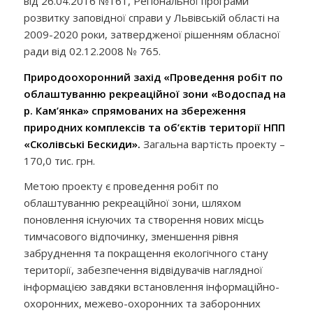
від 26.04.2016 №161, Регіональної програми
розвитку заповідної справи у Львівській області на
2009-2020 роки, затвердженої рішенням обласної
ради від 02.12.2008 № 765.
Природоохоронний захід «
Проведення робіт по
облаштуванню рекреаційної зони «Водоспад на
р. Кам’янка» спрямованих на збереження
природних комплексів та об’єктів території НПП
«Сколівські Бескиди
».
Загальна вартість проекту –
170,0 тис. грн.
Метою проекту є проведення робіт по
облаштуванню рекреаційної зони, шляхом
поновлення існуючих та створення нових місць
тимчасового відпочинку, зменшення рівня
забруднення та покращення екологічного стану
території, забезпечення відвідувачів наглядної
інформацією завдяки встановлення інформаційно-
охоронних, межево-охоронних та заборонних