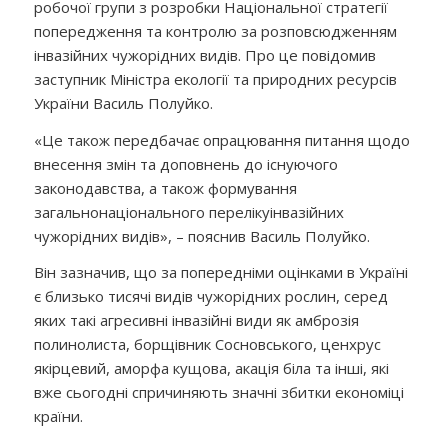
робочої групи з розробки Національної стратегії
попередження та контролю за розповсюдженням
інвазійних чужорідних видів. Про це повідомив
заступник Міністра екології та природних ресурсів
України Василь Полуйко.
«Це також передбачає опрацювання питання щодо
внесення змін та доповнень до існуючого
законодавства, а також формування
загальнонаціонального перелікуінвазійних
чужорідних видів», – пояснив Василь Полуйко.
Він зазначив, що за попередніми оцінками в Україні
є близько тисячі видів чужорідних рослин, серед
яких такі агресивні інвазійні види як амброзія
полинолиста, борщівник Сосновського, ценхрус
якірцевий, аморфа кущова, акація біла та інші, які
вже сьогодні спричиняють значні збитки економіці
країни.