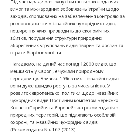
Під час наради розглянуті питання законодавчих
вимог та міжнародних зобов’язань України щодо
заходів, спрямованих на забезпечення контролю за
розповсюдженням інвазійних чужорідних видів,
поширення яких призводить до економічних
збитків, порушення структури природних
аборигенних угруповань видів тварин та рослин та
втрати біорізноманіття.
Нагадаємо, на даний час понад 12000 видів, що
мешкають у Європі, є чужими природному
середовищу. Близько 15% з них – інвазійні види і
вони дуже швидко ростуть за чисельністю. У
розвиток європейської політики щодо інвазійних
чужорідних видів Постійним комітетом Бернської
Конвенції прийнята Європейська рекомендація з
природних територій, що підлягають особливій
охороні, та інвазійних чужорідних видів
(Рекомендація No. 167 (2013).