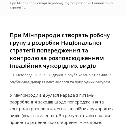
При Мінприроди створять робочу групу з розробки Національної
стратегії ...
При Мінприроди створять робочу
групу з розробки Національної
стратегії попередження та
контролю за розповсюдженням
інвазійних чужорідних видів
/
/
/
30 Листопада, 2019
0 Відгуків
опубліковано в
Новини
опублікував
Департамент екології та природних ресурсів
У Мінприроди відбулася нарада з питань
розроблення заходів щодо попередження та
контролю розповсюдження інвазійних чужорідних
видів (видів-вселенців). За результатами наради
прийнято рішення про створення міжвідомчої