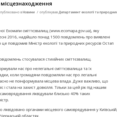
х місцезнаходження
/
публіковано в
Новини
опублікував
Департамент екології та природни
ної Екомапи сміттєзвалищ (www.ecomapa.gov.ua), яку
сні 2016, надійшло понад 1500 повідомлень про виявлені
о це повідомив Міністр екології та природних ресурсів Остап
повідомлень стосувалася стихійних сміттєзвалищ.
ормували нас про нелегальні сміттєзвалища та їх
дки, коли громадяни повідомляли нас про легальні
вчасно не поінформувала місцева влада. Дуже важливо, що
 і стала на захист довкілля. Тільки за цей рік під нашим
 самоврядування ліквідували близько 40% таких
істр.
 ліквідовано органами місцевого самоврядування у Київській
 Черкаській областях.