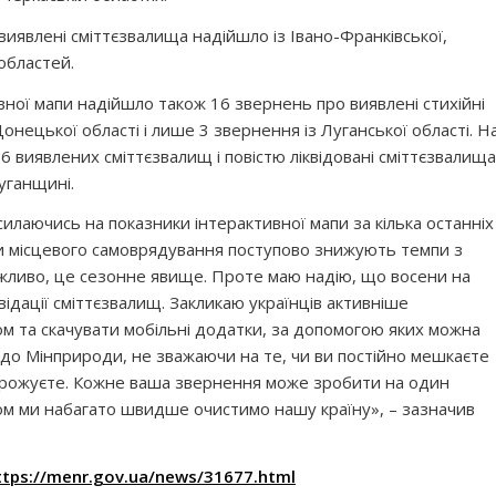
явлені сміттєзвалища надійшло із Івано-Франківської,
областей.
вної мапи надійшло також 16 звернень про виявлені стихійні
онецької області і лише 3 звернення із Луганської області. Н
16 виявлених сміттєзвалищ і повістю ліквідовані сміттєзвалища
уганщині.
илаючись на показники інтерактивної мапи за кілька останніх
ни місцевого самоврядування поступово знижують темпи з
Можливо, це сезонне явище. Проте маю надію, що восени на
квідації сміттєзвалищ. Закликаю українців активніше
м та скачувати мобільні додатки, за допомогою яких можна
до Мінприроди, не зважаючи на те, чи ви постійно мешкаєте
дорожуєте. Кожне ваша звернення може зробити на один
зом ми набагато швидше очистимо нашу країну», – зазначив
ttps://menr.gov.ua/news/31677.html