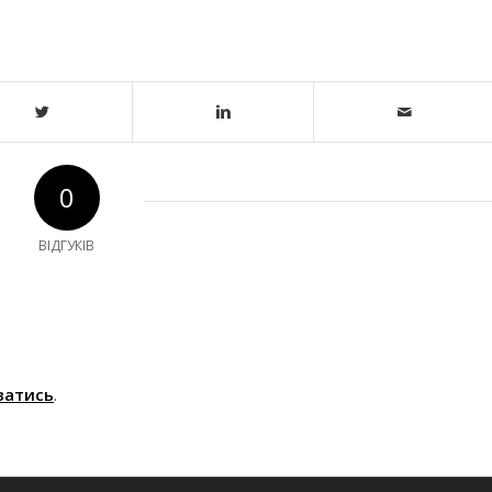
0
ВІДГУКІВ
ватись
.