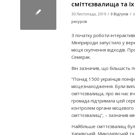
сміттєзвалища та ї
/
/
30 Листопада, 2019
0 Відгуків
о
ресурсів
З початку роботи інтерактив
Мінприроди запустило у вере
місця скупчення відходів. Пр
Семерак.
Він зазначив, що більшість 
“Понад 1500 українців поінф
місцезнаходження. Були випа
сміттєзвалища, про які нас 
громада підтримала цей сервіс
контролем органи місцевого
сміттєзвалищ”, – зазначив мін
Найбільше сміттєзвалищ було
Харківській, Миколаївській та