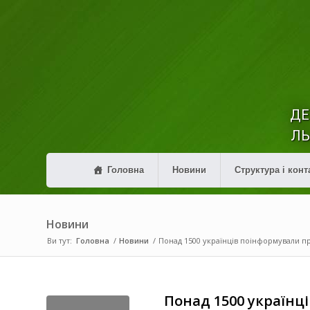
ДЕ
ЛЬ
Головна
Новини
Структура і конт
Новини
Ви тут:
Головна
/
Новини
/
Понад 1500 українців поінформували пр
Понад 1500 українц