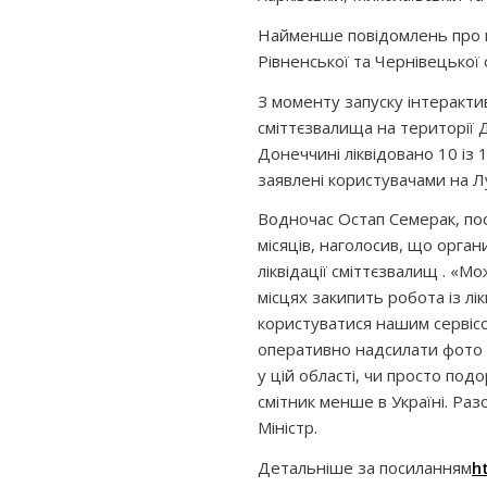
Найменше повідомлень про ви
Рівненської та Чернівецької 
З моменту запуску інтеракти
сміттєзвалища на території Д
Донеччині ліквідовано 10 із 
заявлені користувачами на Л
Водночас Остап Семерак, пос
місяців, наголосив, що орга
ліквідації сміттєзвалищ . «
місцях закипить робота із лі
користуватися нашим сервісо
оперативно надсилати фото 
у цій області, чи просто по
смітник менше в Україні. Ра
Міністр.
Детальніше за посиланням
h