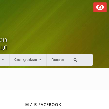
СІВ
ЦІЇ
Стан довкілля
Галерея
МИ В FACEBOOK