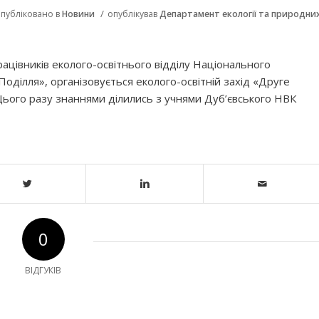
/
публіковано в
Новини
опублікував
Департамент екології та природни
рацівників еколого-освітнього відділу Національного
Поділля», організовується еколого-освітній захід «Друге
Цього разу знаннями ділились з учнями Дуб’євського НВК
0
ВІДГУКІВ