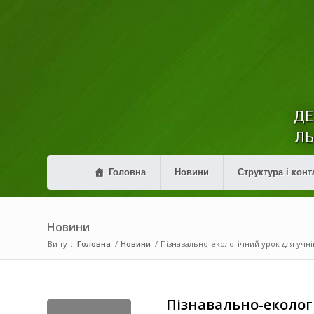
ДЕ
ЛЬ
Головна
Новини
Структура і конт
Новини
Ви тут:
Головна
/
Новини
/
Пізнавально-екологічний урок для учнів
Пізнавально-екологі