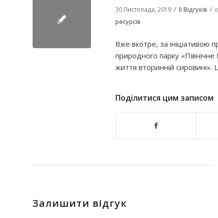
/
/
30 Листопада, 2019
0 Відгуків
о
ресурсів
Вже вкотре, за ініціативою п
природного парку «Північне 
життя вторинній сировині». 
Поділитися цим записом
Залишити відгук