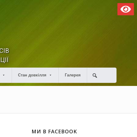
СІВ
ЦІЇ
Стан довкілля
Галерея
МИ В FACEBOOK