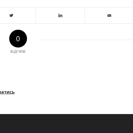
0
ВІДГУКІВ
ватись
.