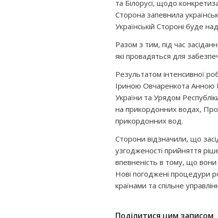
та Білорусі, щодо конкретиза
Сторона запевнила українськ
Українській Стороні буде на
Разом з тим, під час засідан
які провадяться для забезпе
Результатом інтенсивної роб
Іриною Овчаренко
та Анною 
України та Урядом Республік
на прикордонних водах, Прото
прикордонних вод.
Сторони відзначили, що засі
узгодженості прийняття ріш
впевненість в тому, що вони
Нові погоджені процедури ро
країнами та спільне управлі
Поділитися цим записом