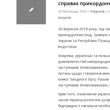
справах прикордон
/
/
30 Листопада, 2019
0 Відгуків
о
ресурсів
20 вересня 2018 року, під ча
прикордонних вод, тривало
України та Республіки Польщ
водотоках.
Зокрема, українські та поль
домовленостей напередодні. 
заступників Уповноважених, т
питань щодо створення міжн
комісії Західного Бугу. Раз
заступників Уповноважених, 
Крім того, очільником украї
часом Україна розпочне розр
Відповідно є нагальна необх