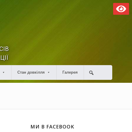
СІВ
ЦІЇ
Стан довкілля
Галерея
МИ В FACEBOOK