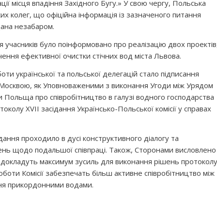
ції місця впадіння Західного Бугу.» У свою чергу, Польська
их колег, що офіційна інформація із зазначеного питання
дана незабаром.
ня учасників було поінформовано про реалізацію двох проектів
чення ефективної очистки стічних вод міста Львова.
оти української та польської делегацій стало підписання
Москвою, як Уповноваженими з виконання Угоди між Урядом
и Польща про співробітництво в галузі водного господарства
колу ХVIІ засідання Українсько-Польської комісії у справах
дання проходило в дусі конструктивного діалогу та
ень щодо подальшої співпраці. Також, Сторонами висловлено
 докладуть максимум зусиль для виконання рішень протоколу
боти Комісії забезпечать більш активне співробітництво між
ння прикордонними водами.