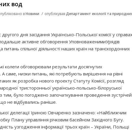
них вод
/
публіковано в
Новини
опублікував
Департамент екології та природни
с другого дня засідання Українсько-Польської комісії у справа
 подальше активне обговорення УповноваженимиУрядів
а питань спільної діяльності наших країн на транскордонних
ські колеги обговорювали результати досягнутих
А саме, низки питань, які потребують вирішення на рівні
аких як розробка нового проекту Статуту Комісії, розгляд
ародної тристоронньої українсько-польсько-білоруської
ом з тим, було погоджено започаткування проведення зустрічей
що не відбувались раніше.
нської делегації Іриною Овчаренко зазначено: «Найближчим
обку Плану управління річковим басейном Західного Бугу.
ідність узгодження інформації трьох країн – України, Польщі