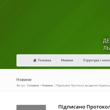
ДЕ
ЛЬ
Головна
Новини
Структура і конт
Новини
Ви тут:
Головна
/
Новини
/
Підписано Протокол засідання Українсь
Підписано Протокол 