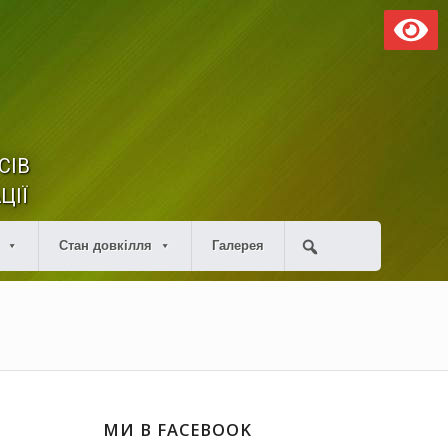
СІВ
ЦІЇ
Стан довкілля
Галерея
МИ В FACEBOOK