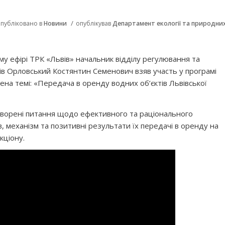
/
публіковано в
Новини
опублікував
Департамент екології та природни
му ефірі ТРК «Львів» начальник відділу регулювання та
ів Орловський Костянтин Семенович взяв участь у програмі
чена темі: «Передача в оренду водних об’єктів Львівської
оворені питання
щодо ефективного та раціонального
, механізм та позитивні результати їх передачі в оренду на
кціону.