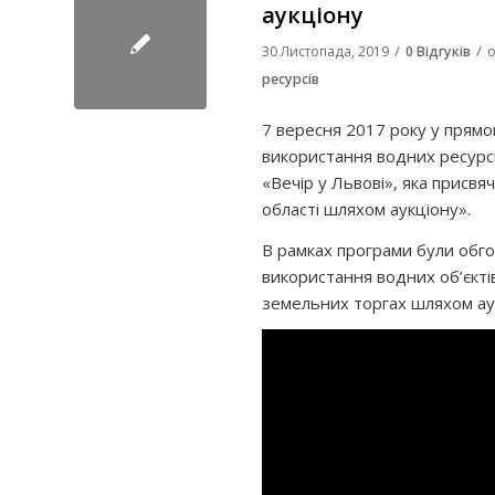
аукціону
/
/
30 Листопада, 2019
0 Відгуків
о
ресурсів
7 вересня 2017 року у прямо
використання водних ресурс
«Вечір у Львові», яка присвя
області шляхом аукціону».
В рамках програми були обг
використання водних об’єктів
земельних торгах шляхом ау