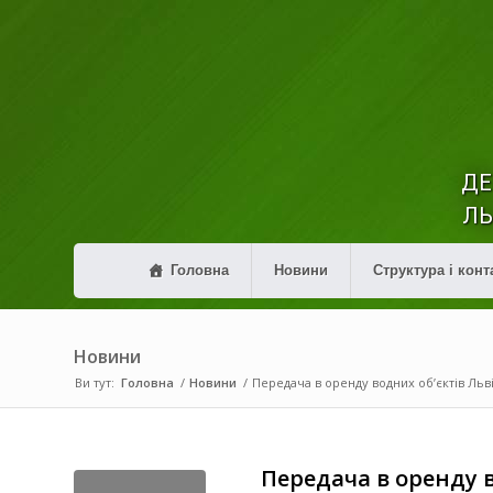
ДЕ
ЛЬ
Головна
Новини
Структура і конт
Новини
Ви тут:
Головна
/
Новини
/
Передача в оренду водних об’єктів Льві
Передача в оренду в