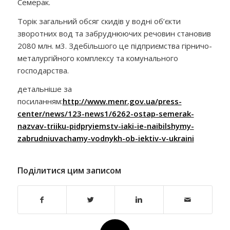
Семерак.
Торік загальний обсяг скидів у водні об’єкти
зворотних вод та забруднюючих речовин становив
2080 млн. м3. Здебільшого це підприємства гірничо-
металургійного комплексу та комунального
господарства.
детальніше за
посиланням:
http://www.menr.gov.ua/press-
center/news/123-news1/6262-ostap-semerak-
nazvav-triiku-pidpryiemstv-iaki-ie-naibilshymy-
zabrudniuvachamy-vodnykh-ob-iektiv-v-ukraini
Поділитися цим записом