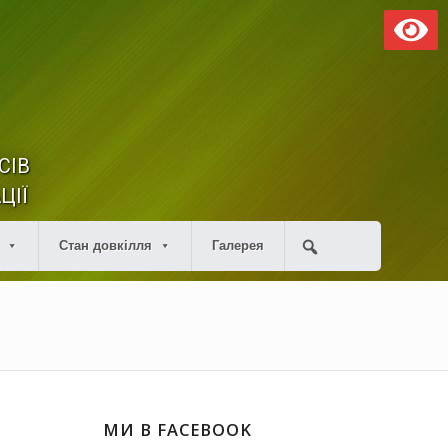
СІВ
ЦІЇ
Стан довкілля
Галерея
МИ В FACEBOOK