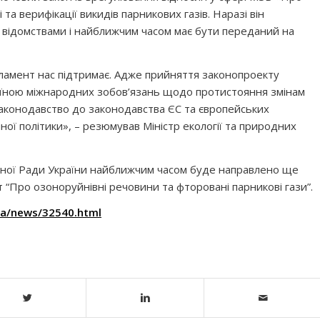
 та верифікації викидів парникових газів. Наразі він
 відомствами і найближчим часом має бути переданий на
арламент нас підтримає. Адже прийняття законопроекту
їною міжнародних зобов’язань щодо протистояння змінам
законодавство до законодавства ЄС та європейських
чної політики», – резюмував Міністр екології та природних
овної Ради України найближчим часом буде направлено ще
“Про озоноруйнівні речовини та фторовані парникові гази”.
ua/news/32540.html