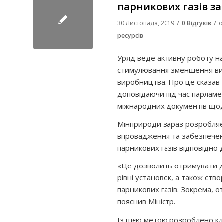
парникових газів з
/
/
30 Листопада, 2019
0 Відгуків
о
ресурсів
Уряд веде активну роботу на
стимулювання зменшення вик
виробництва. Про це сказав 
доповідаючи під час парлам
міжнародних документів щод
Мінприроди зараз розробляє 
впровадження та забезпечен
парникових газів відповідно
«Це дозволить отримувати до
рівні установок, а також ств
парникових газів. Зокрема, о
пояснив Міністр.
Із цією метою розроблено к