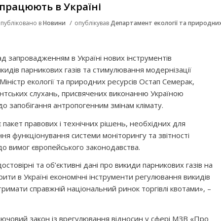
апрацюють в Україні
/
публіковано в
Новини
опублікував
Департамент екології та природни
д запровадженням в Україні нових інструментів
идів парникових газів та стимулювання модернізації
Міністр екології та природних ресурсів Остап Семерак,
ентських слухань, присвячених виконанню Україною
о запобігання антропогенним змінам клімату.
пакет правових і технічних рішень, необхідних для
ня функціонування системи моніторингу та звітності
 до вимог європейського законодавства.
стовірні та об’єктивні дані про викиди парникових газів на
орити в Україні економічні інструменти регулювання викидів
тримати справжній національний ринок торгівлі квотами», –
лючовий закон із врегулювання відносин у сфері МЗВ «Про