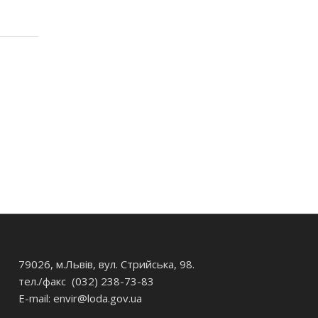
79026, м.Львів, вул. Стрийська, 98.
тел./факс (032) 238-73-83
E-mail: envir
@loda.gov.ua