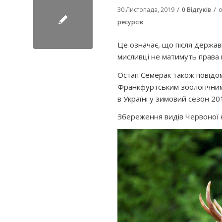
/
/
30 Листопада, 2019
0 Відгуків
о
ресурсів
Це означає, що після державн
мисливці не матимуть права 
Остап Семерак також повідом
Франкфуртським зоологічним
в Україні у зимовий сезон 20
Збереження видів Червоної к