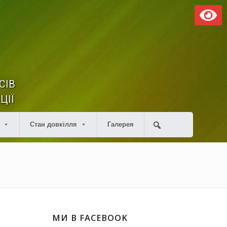
СІВ
ЦІЇ
Стан довкілля
Галерея
МИ В FACEBOOK