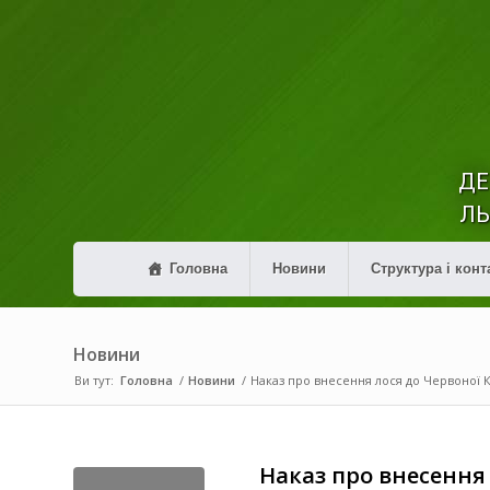
ДЕ
ЛЬ
Головна
Новини
Структура і конт
Новини
Ви тут:
Головна
/
Новини
/
Наказ про внесення лося до Червоної К
Наказ про внесення 