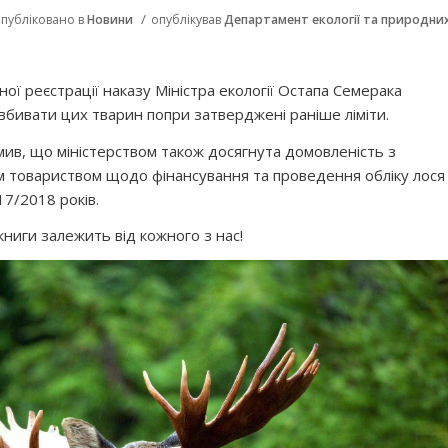
/
публіковано в
Новини
опублікував
Департамент екології та природни
ої реєстрації наказу Міністра екології Остапа Семерака
вбивати цих тварин попри затверджені раніше ліміти.
ив, що міністерством також досягнута домовленість з
 товариством щодо фінансування та проведення обліку лося
17/2018 років.
ниги залежить від кожного з нас!