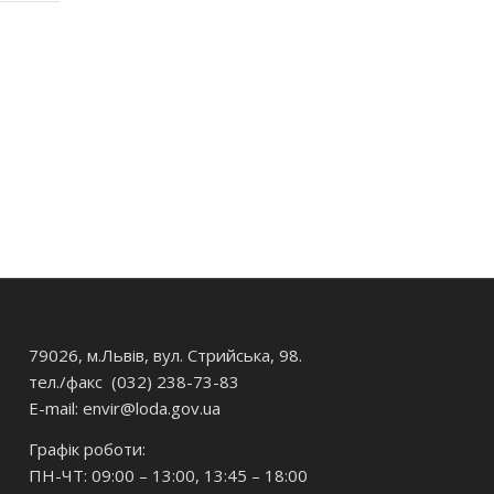
79026, м.Львів, вул. Стрийська, 98.
тел./факс (032) 238-73-83
E-mail: envir
@loda.gov.ua
Графік роботи:
ПН-ЧТ: 09:00 – 13:00, 13:45 – 18:00