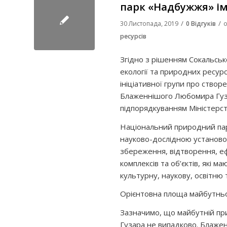
парк «Надбужжя» і
/
/
30 Листопада, 2019
0 Відгуків
о
ресурсів
Згідно з рішенням Сокальсько
екології та природних ресур
ініціативної групи про ство
Блаженнішого Любомира Гузар
підпорядкуванням Міністерств
Національний природний пар
науково-дослідною установ
збереження, відтворення, е
комплексів та об’єктів, які 
культурну, наукову, освітню 
Орієнтовна площа майбутньо
Зазначимо, що майбутній пр
Гузара не випадково. Блаже