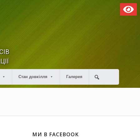
СІВ
ЦІЇ
Стан довкілля
Галерея
МИ В FACEBOOK