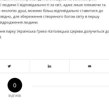
 людини її відповідальності за світ, адже лише плекаючи та
екологію душі, можемо більш відповідально ставитися до
овідно, для збереження створеного Богом світу в першу
 відродження людини.
ння парку Українська Греко-Католицька Церква долучиться д
.
0
ВІДГУКІВ