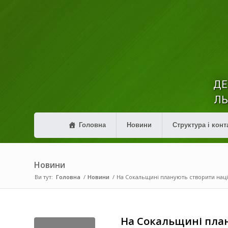
ДЕ
ЛЬ
Головна
Новини
Структура і конт
Новини
Ви тут:
Головна
/
Новини
/
На Сокальщині планують створити нац
На Сокальщині пла