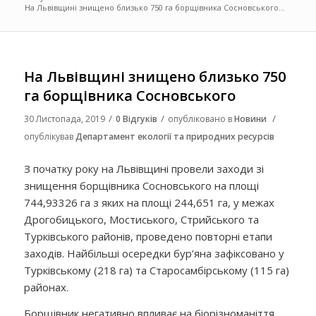
На Львівщині знищено близько 750 га борщівника Сосновського...
На Львівщині знищено близько 750
га борщівника Сосновського
/
/
/
30 Листопада, 2019
0 Відгуків
опубліковано в
Новини
опублікував
Департамент екології та природних ресурсів
З початку року на Львівщині провели заходи зі
знищення борщівника Сосновського на площі
744,93326 га з яких на площі 244,651 га, у межах
Дрогобицького, Мостиського, Стрийського та
Турківського районів, проведено повторні етапи
заходів. Найбільші осередки бур’яна зафіксовано у
Турківському (218 га) та Старосамбірському (115 га)
районах.
Борщівник негативно впливає на біорізноманіття.