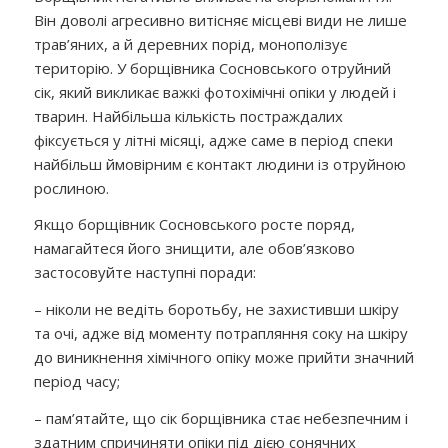
Він доволі агресивно витісняє місцеві види не лише
трав’яних, а й деревних порід, монополізує
територію. У борщівника Сосновського отруйний
сік, який викликає важкі фотохімічні опіки у людей і
тварин. Найбільша кількість постраждалих
фіксується у літні місяці, адже саме в період спеки
найбільш ймовірним є контакт людини із отруйною
рослиною.
Якщо борщівник Сосновського росте поряд,
намагайтеся його знищити, але обов’язково
застосовуйте наступні поради:
– ніколи не ведіть боротьбу, не захистивши шкіру
та очі, адже від моменту потрапляння соку на шкіру
до виникнення хімічного опіку може прийти значний
період часу;
– пам’ятайте, що сік борщівника стає небезпечним і
здатним спричиняти опіки під дією сонячних