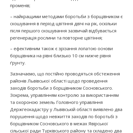
променів;
– найкращими методами боротьби з борщівником є
скошування в період цвітіння двічі на рік, оскільки
після першого скошування зазвичай відбувається
регенерація рослини та повторне цвітіння;
– ефективним також є зрізання лопатою основи
борщівника на рівні близько 10 см нижче рівня
ґрунту.
Зазначаємо, що постійно проводяться обстеження
районів Львівської області щодо проведення
заходів боротьби з борщівником Сосновського.
Зокрема, управлінням контролю за використанням
та охороною земель
Головного управління
Держгеокадастру у Львівській області виявлено два
порушення щодо невжиття заходів по боротьбі з
борщівником Сосновського в межах Явірської
сільської ради Турківського району та складено два