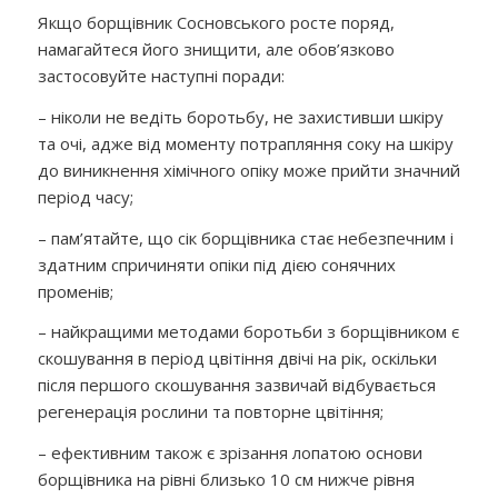
Якщо борщівник Сосновського росте поряд,
намагайтеся його знищити, але обов’язково
застосовуйте наступні поради:
– ніколи не ведіть боротьбу, не захистивши шкіру
та очі, адже від моменту потрапляння соку на шкіру
до виникнення хімічного опіку може прийти значний
період часу;
– пам’ятайте, що сік борщівника стає небезпечним і
здатним спричиняти опіки під дією сонячних
променів;
– найкращими методами боротьби з борщівником є
скошування в період цвітіння двічі на рік, оскільки
після першого скошування зазвичай відбувається
регенерація рослини та повторне цвітіння;
– ефективним також є зрізання лопатою основи
борщівника на рівні близько 10 см нижче рівня