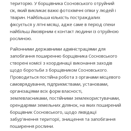
територію. У борщівника Сосновського отруйний
сік, який викликає важкі фотохімічні опіки у людей і
тварин. Найбільша кількість постраждалих
фіксується у літні місяці, адже саме в період спеки
найбільш ймовірним є контакт людини із отруйною
рослиною.
Районними державними адміністраціями для
запобігання поширенню борщівника Сосновського
створені комісії з координації виконання заходів
щодо боротьби з борщівником Сосновського.
Проводиться постійна робота з органами місцевого
самоврядування, підприємствами, установами,
організаціями всіх форм власності,
землевласниками, постійними землекористувачами,
орендарями земельних ділянок, на яких поширений
борщівник Сосновського, щодо ліквідації
забур’янення території, знищення та запобігання
поширення рослини.