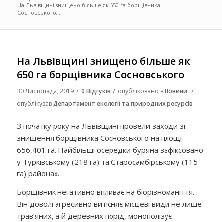
На Львівщині знищено більше як 650 га борщівника
Сосновського...
На Львівщині знищено більше як
650 га борщівника Сосновського
/
/
/
30 Листопада, 2019
0 Відгуків
опубліковано в
Новини
опублікував
Департамент екології та природних ресурсів
З початку року на Львівщині провели заходи зі
знищення борщівника Сосновського на площі
656,401 га. Найбільші осередки буряна зафіксовано
у Турківському (218 га) та Старосамбірському (115
га) районах.
Борщівник негативно впливає на біорізноманіття.
Він доволі агресивно витісняє місцеві види не лише
трав’яних, а й деревних порід, монополізує