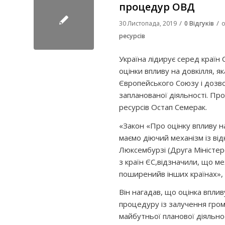
процедур ОВД
/
/
30 Листопада, 2019
0 Відгуків
о
ресурсів
Україна лідирує серед країн
оцінки впливу на довкілля, я
Європейського Союзу і дозво
запланованої діяльності. Про
ресурсів Остап Семерак.
«Закон «Про оцінку впливу н
маємо діючий механізм із ві
Люксембурзі (Друга Міністерс
з країн ЄС,
відзначили, що ме
поширений
в інших країнах»,
Він нагадав, що оцінка вплив
процедуру із залучення гро
майбутньої планової діяльнос