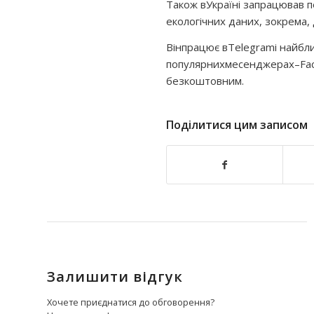
Також в
Україні запрацював 
екологічних даних, зокрема, 
Він
працює в
Telegram
і найбл
популярних
месенджерах
–
Fa
безкоштовним.
Поділитися цим записом
Залишити відгук
Хочете приєднатися до обговорення?