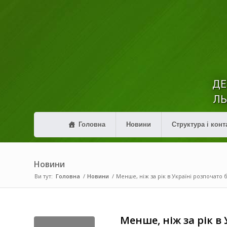
ДЕ
ЛЬ
Головна
Новини
Структура і конт
Новини
Ви тут:
Головна
/
Новини
/
Менше, ніж за рік в Україні розпочато 
Менше, ніж за рік в 