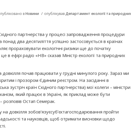
/
публіковано в
Новини
опублікував
Департамент екології та природни
 Східного партнерства у процесі запровадження процедури
ка понад два десятиліття успішно застосовується в країнах
ляє прораховувати екологічні ризики ще до початку
 це в ефірі радіо «НВ» сказав Міністр екології та природних
а довкілля почав працювати у грудні минулого року. Зараз ми
дкритим і прозором Єдиним реєстром. На засіданні в
ька зустріч країн Східного партнерства) мої колеги – міністри
ханізм
, який працює в Україні, як приклад може бути
 – розповів Остап Семерак.
у на довкілля зобов’язує
c
уб’єкта
господарювання пройти
мадськості та науковців, щоб отримати висновки щодо
ті.