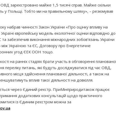
 ОВД зареєстровано майже 1,5 тисячі справ
. Майже скільки
ть у Польщі. Тобто ми на правильному шляху», – резюмував
оку набрав чинності Закон України «Про оцінку впливу на
 Україні європейську модель екологічної оцінки відповідно до
 та забезпечив виконання міжнародних зобов’язань України
ю між Україною та ЄС, Договору про Енергетичне
оронних угод ЄЕК ООН тощо.
ості на ранніх стадіях брати участь в обговоренні плановано
я переліку питань, які будуть досліджуватися під час ОВД,
вного місця здійснення планованої діяльності, а також на
еншуватимуть вплив такої діяльності на довкілля.
ться через Єдиний реєстр. При
Мінприроди
також працює
 отримання додаткових консультацій щодо практичного
митися із Єдиним реєстром можна за
gov.ua