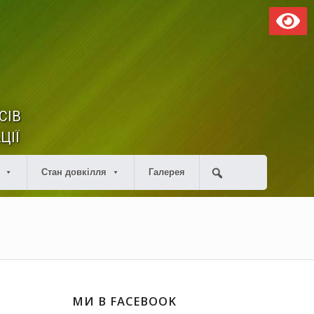
СІВ
ЦІЇ
Стан довкілля
Галерея
МИ В FACEBOOK