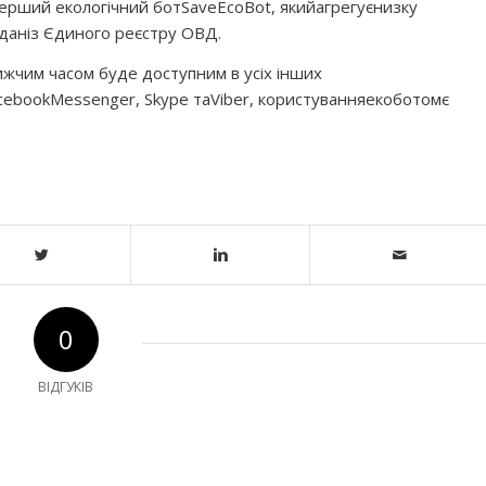
перший екологічний бот
SaveEcoBot
, який
агрегує
низку
дані
з Єдиного реєстру ОВД.
ижчим часом буде доступним в усіх інших
cebook
Messenger, Skype та
Viber
, користування
екоботом
є
0
ВІДГУКІВ