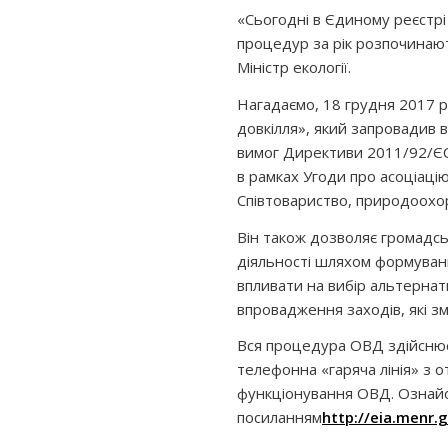
«Сьогодні в Єдиному реєстрі
процедур за рік розпочинаю
Міністр екології.
Нагадаємо, 18 грудня 2017 р
довкілля», який запровадив в
вимог Директиви 2011/92/ЄС
в рамках Угоди про асоціаці
Співтовариство, природоох
Він також дозволяє громадськ
діяльності шляхом формуванн
впливати на вибір альтернати
впровадження заходів, які зм
Вся процедура ОВД здійснює
телефонна «гаряча лінія» з
функціонування ОВД. Ознайо
посиланням
http://eia.menr.