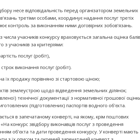
бору несе відповідальність перед організатором земельних
ов’язань третіми особами, координує надання послуг третіх
снює контроль за виконанням ними договірних зобов’язань.
 числа учасників конкурсу враховується загальна оцінка балі
о з учасників за критеріями:
ртість послуг (робіт),
строк виконання послуг (робіт).
іна їх продажу порівняно зі стартовою ціною;
ектів землеустрою щодо відведення земельних ділянок;
вленої) технічної документації з нормативної грошової оцінк
иготовлених (підготовлених) паспортів водного об’єкта.
ється в запечатаному конверті, на якому, крім поштових
а «На конкурс звідбору виконавців послуг з проведення
енням об’єкта та дати проведення конкурсу. У конверті мають
нти з їх описом та окремий запечатаний конверт з