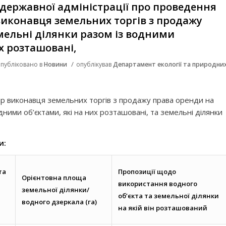
 державної адміністрації про проведення
 виконавця земельних торгів з продажу
мельні ділянки разом із водними
их розташовані,
/
публіковано в
Новини
опублікував
Департамент екології та природни
ір виконавця земельних торгів з продажу права оренди на
дними об’єктами, які на них розташовані, та земельні ділянки
и:
та
Пропозиції щодо
Орієнтовна площа
використання водного
земельної ділянки/
об’єкта та земельної ділянки
водного дзеркала (га)
на якій він розташований