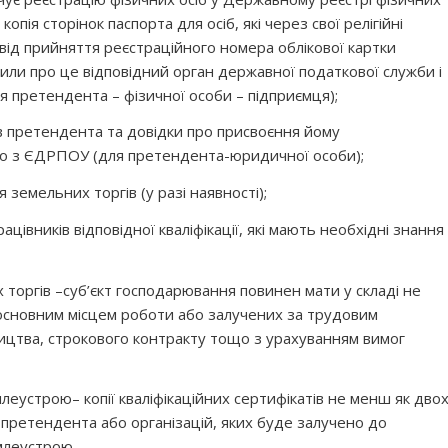
 копія сторінок паспорта для осіб, які через свої релігійні
ід прийняття реєстраційного номера облікової картки
мили про це відповідний орган державної податкової служби і
ля претендента – фізичної особи – підприємця);
ів претендента та довідки про присвоєння йому
дно з ЄДРПОУ (для претендента-юридичної особи);
я земельних торгів (у разі наявності);
ацівників відповідної кваліфікації, які мають необхідні знання
 торгів
–
суб’єкт господарювання повинен мати у складі не
 основним місцем роботи або залучених за трудовим
ицтва, строкового контракту тощо з урахуванням вимог
емлеустрою
– копії кваліфікаційних сертифікатів не менш як дво
претендента або організацій, яких буде залучено до
млеустрою.