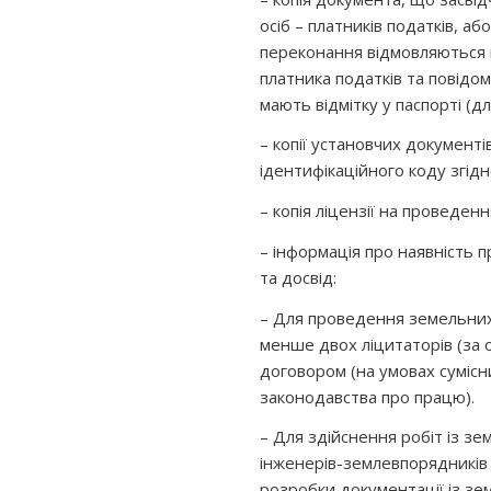
осіб – платників податків, або
переконання відмовляються в
платника податків та повідо
мають відмітку у паспорті (д
– копії установчих документ
ідентифікаційного коду згі
– копія ліцензії на проведенн
– інформація про наявність пр
та досвід:
– Для проведення земельних
менше двох ліцитаторів (за
договором (на умовах сумісн
законодавства про працю).
– Для здійснення робіт із з
інженерів-землевпорядників 
розробки документації із зе