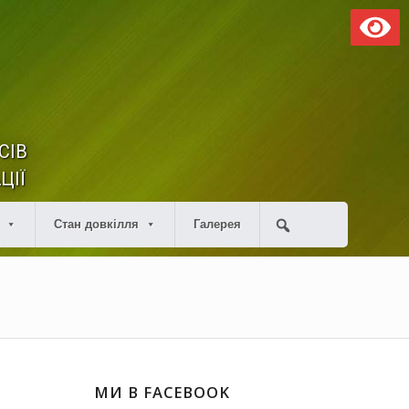
СІВ
ЦІЇ
Стан довкілля
Галерея
МИ В FACEBOOK