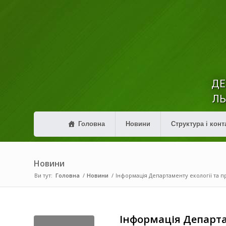
ДЕ
ЛЬ
Головна
Новини
Структура і конт
Новини
Ви тут:
Головна
/
Новини
/
Інформація Департаменту екології та п
Інформація Департа