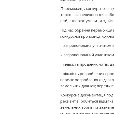
Переможець конкурсного від
торгів – за невиконання зоб
осіб, створює умови та здій
Під час обрання переможця із
конкурсної пропозиції кожног
– запропонована учасником ва
– запропонований учасником 
– кількість проданих лотів, ц
– кількість розроблених про
перелік розробленої (підгото
земельних ділянок; перелік в
Конкурсна документація пода
реквізитів, робиться відмітк
земельних торгів» із зазнач
міститися підтвердні докуме