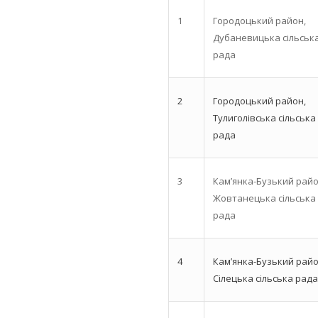
1
Городоцький район,
Дубаневицька сільськ
рада
2
Городоцький район,
Тулиголівська сільська
рада
3
Кам’янка-Бузький райо
Жовтанецька сільська
рада
4
Кам’янка-Бузький райо
Сілецька сільська рада