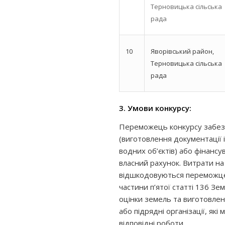
Терновицька сільська
рада
10
Яворівський район,
Терновицька сільська
рада
3. Умови конкурсу:
Переможець конкурсу забезп
(виготовлення документації 
водних об’єктів) або фінанс
власний рахунок. Витрати на
відшкодовуються переможцем
частини п’ятої статті 136 Зе
оцінки земель та виготовлен
або підрядні організації, як
відповідні роботи.