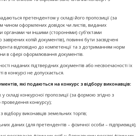
 надаються претендентом у складі його пропозиції (за
м чином оформлених довідок чи листів, виданих
органами чи іншими (сторонніми) суб’єктами
завірених копій документів), повинні бути засвідчені
ента відповідно до компетенції та з дотриманням норм
їни в сфері оформлювання документів.
ності наданих підтвердних документів або несвоєчасності їх
 в конкурсі не допускається.
ументів, які подаються на конкурс з відбору виконавців:
 у складі конкурсної пропозиції (за формою згідно з
 проведення конкурсу);
і з відбору виконавців земельних торгів;
ьних даних (для претендентів – фізичної особи – підприємця)
дчує реєстрацію фізичних осіб у Державному реєстрі фізичних