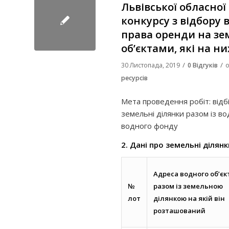
Львівської обласної
конкурсу з відбору
права оренди на зе
об’єктами, які на н
/
/
30 Листопада, 2019
0 Відгуків
о
ресурсів
Мета проведення робіт: відб
земельні ділянки разом із во
водного фонду
2. Дані про земельні ділянк
Адреса водного об’єк
№
разом із земельною
лот
ділянкою на якій він
розташований