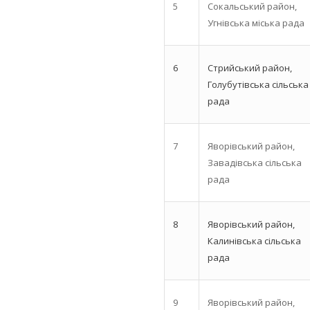
5
Сокальський район,
Угнівська міська рада
6
Стрийський район,
Голубутівська сільська
рада
7
Яворівський район,
Завадівська сільська
рада
8
Яворівський район,
Калинівська сільська
рада
9
Яворівський район,