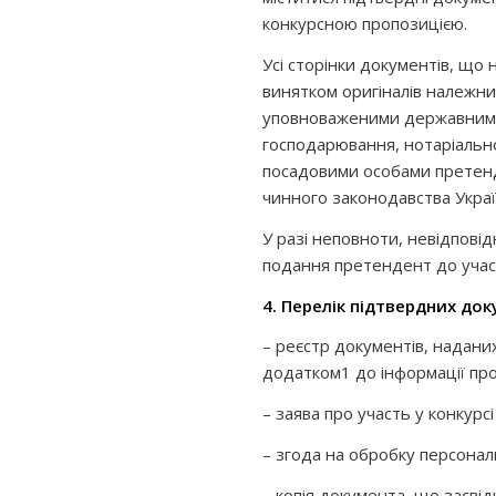
конкурсною пропозицією.
Усі сторінки документів, що
винятком оригіналів належни
уповноваженими державними 
господарювання, нотаріально 
посадовими особами претенд
чинного законодавства Укра
У разі неповноти, невідповід
подання претендент до участі
4. Перелік підтвердних док
– реєстр документів, наданих
додатком1 до інформації про
– заява про участь у конкурс
– згода на обробку персонал
– копія документа, що засві