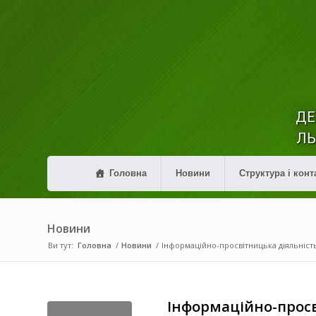
ДЕ
ЛЬ
Головна
Новини
Структура і конт
Новини
Ви тут:
Головна
/
Новини
/
Інформаційно-просвітницька діяльність
Інформаційно-просв