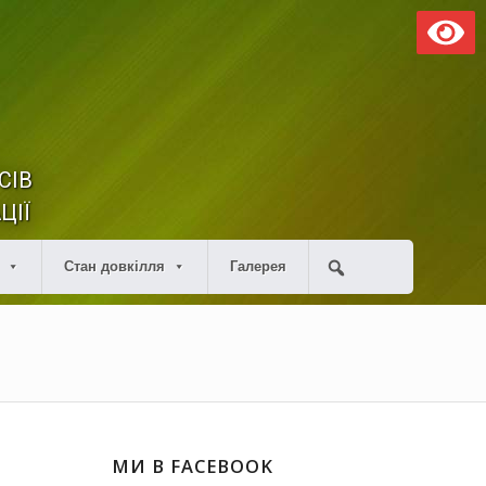
СІВ
ЦІЇ
Стан довкілля
Галерея
МИ В FACEBOOK