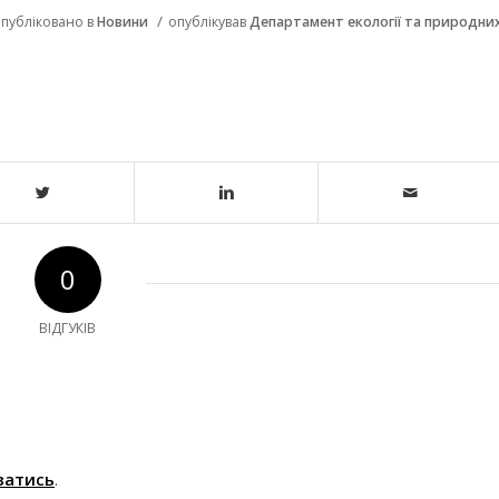
/
публіковано в
Новини
опублікував
Департамент екології та природни
0
ВІДГУКІВ
ватись
.