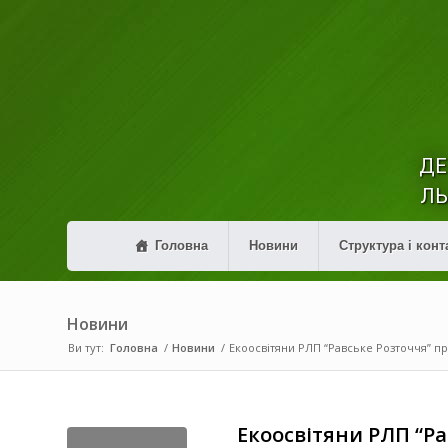
ДЕ
ЛЬ
Головна
Новини
Структура і конт
Новини
Ви тут:
Головна
/
Новини
/
Екоосвітяни РЛП “Равське Розточчя” пр
Екоосвітяни РЛП “Р