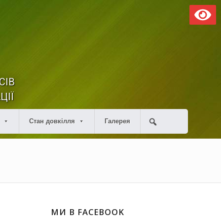
СІВ
ЦІЇ
Стан довкілля
Галерея
МИ В FACEBOOK