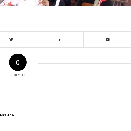
0
ВІДГУКІВ
ватись
.