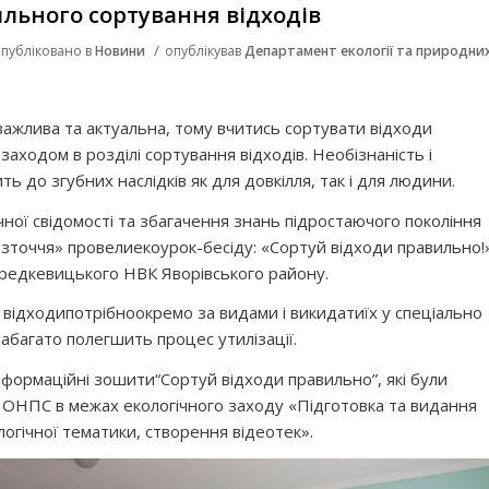
льного сортування відходів
/
публіковано в
Новини
опублікував
Департамент екології та природни
 важлива та актуальна, тому вчитись сортувати відходи
аходом в розділі сортування відходів. Необізнаність і
ь до згубних наслідків як для довкілля, так і для людини.
ної свідомості та збагачення знань підростаючого покоління
зточчя» провели
еко
урок-бесіду: «Сортуй відходи правильно!
редкевицького НВК Яворівського району.
и
відходи
потрібно
окремо за видами і викида
ти
їх у спеціально
набагато полегшить процес утилізації.
нформаційні зошити
“Сортуй відходи правильно”,
які були
ду ОНПС
в межах екологічного заходу «
Підготовка та видання
ологічної тематики, створення відеотек».