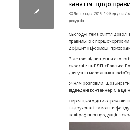
заняття щодо прави
/
/
30 Листопада, 2019
0 Відгуків
о
ресурсів
Сьогодні тема сміття доволі
правильно є першочерговим з
дефіцит інформації призводит
З метою підвищення екологіч
екоосвітяни
РЛП «Равське Ро
для
учнів молодших класів
Се
Учням розповіли, що
з
бир
ат
відведені контейнери
, а ц
е 
Окрім цього,
діти отримали
і
надруковані за кошти фон
поліграфічної продукції з ек