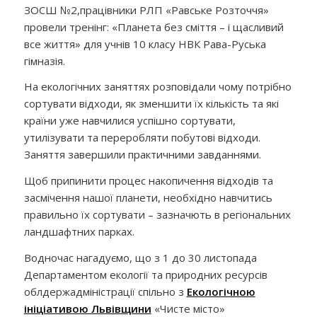
ЗОСШ №2,
працівники РЛП «Равське Розточчя»
провели тренінг: «Планета без сміття – і щасливий
все життя» для учнів 10 класу НВК Рава-Руська
гімназія.
На екологічних заняттях розповідали
чому потрібно
сортувати відходи, як зменшити їх кількість та які
країни уже
навчилися успішно сортувати,
утилізувати та переробляти побутові відходи.
Заняття завершили практичними завданнями.
Щоб припинити процес накопичення відходів та
засмічення нашої планети, необхідно навчитись
правильно
їх
сортувати –
зазначють в регіональних
ландшафтних парках.
Водночас нагадуємо, що
з 1 до 30 листопада
Департаментом екології та природних ресурсів
облдержадміністрації спільно з
Екологічною
ініціативою Львівщини
«Чисте місто»