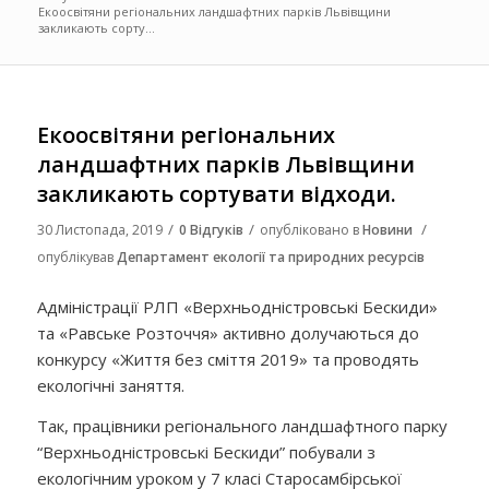
Екоосвітяни регіональних ландшафтних парків Львівщини
закликають сорту...
Екоосвітяни регіональних
ландшафтних парків Львівщини
закликають сортувати відходи.
/
/
/
30 Листопада, 2019
0 Відгуків
опубліковано в
Новини
опублікував
Департамент екології та природних ресурсів
Адміністрації РЛП «Верхньодністровські Бескиди»
та «Равське Розточчя» активно долучаються до
конкурсу «Життя без сміття 2019» та проводять
екологічні заняття.
Так, працівники регіонального ландшафтного парку
“Верхньодністровські Бескиди” побували з
екологічним уроком у 7 класі Старосамбірської