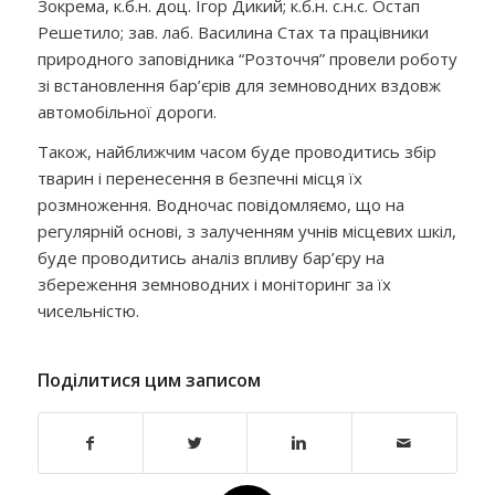
Зокрема, к.б.н. доц. Ігор Дикий; к.б.н. с.н.с. Остап
Решетило; зав. лаб. Василина Стах та працівники
природного заповідника “Розточчя” провели роботу
зі встановлення бар’єрів для земноводних вздовж
автомобільної дороги.
Також, найближчим часом буде проводитись збір
тварин і перенесення в безпечні місця їх
розмноження. Водночас повідомляємо, що на
регулярній основі, з залученням учнів місцевих шкіл,
буде проводитись аналіз впливу бар’єру на
збереження земноводних і моніторинг за їх
чисельністю.
Поділитися цим записом