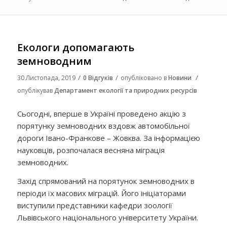
Екологи допомагають
земноводним
/
/
/
30 Листопада, 2019
0 Відгуків
опубліковано в
Новини
опублікував
Департамент екології та природних ресурсів
Сьогодні, вперше в Україні проведено акцію з
порятунку земноводних вздовж автомобільної
дороги Івано-Франкове – Жовква. За інформацією
науковців, розпочалася весняна міграція
земноводних.
Захід спрямований на порятунок земноводних в
періоди їх масових міграцій. Його ініціаторами
виступили представники кафедри зоології
Львівського національного університету України.