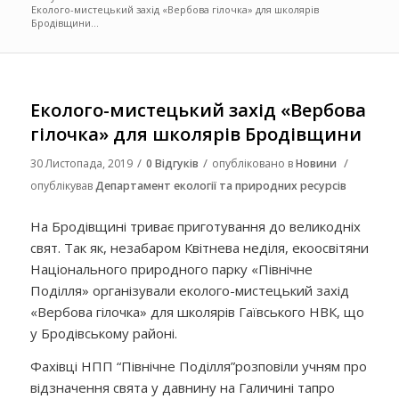
Еколого-мистецький захід «Вербова гілочка» для школярів
Бродівщини...
Еколого-мистецький захід «Вербова
гілочка» для школярів Бродівщини
/
/
/
30 Листопада, 2019
0 Відгуків
опубліковано в
Новини
опублікував
Департамент екології та природних ресурсів
На Бродівщині триває приготування до великодніх
свят. Так як, незабаром Квітнева неділя, екоосвітяни
Національного природного парку «Північне
Поділля» організували еколого-мистецький захід
«Вербова гілочка» для школярів Гаївського НВК, що
у Бродівському районі.
Фахівці НПП “Північне Поділля”
розповіли учням
про
відзначення свята у давнину
на Галичині та
про