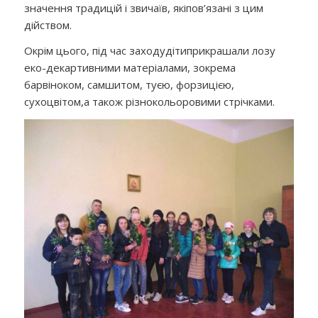
значення традицій і з
вичаї
в, які
пов’язані з цим
дійством.
Окрім цього, під час
заходу
діти
прикрашали лозу
еко-дек
артивними матеріалами, зокрема
барвін
о
к
ом
, самшит
ом
, ту
єю
, форзиці
єю
,
сухоцвіт
ом,
а також різнокольоровими стрічками.