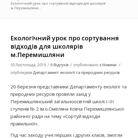
Екологічний урок про сортування відходів для школярів
м.Перемишляни...
Екологічний урок про сортування
відходів для школярів
м.Перемишляни
/
/
/
30 Листопада, 2019
0 Відгуків
опубліковано в
Новини
опублікував
Департамент екології та природних ресурсів
20 березня представники Департаменту екології та
природних ресурсів провели захід у
Перемишлянський загальноосвітній школі І-ІІІ
ступенів № 2 ім.о.Омеляна Ковча Перемишлянської
районної ради на тему «Сортуй відходи
правильно!».
Під час заходу учні перших і других класів, змогли