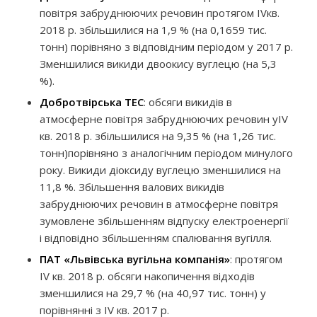
повітря забруднюючих речовин протягом
IV
кв.
2018 р. збільшилися на 1,
9
% (на 0,
1659
тис.
тонн) порівняно з відповідним періодом у 2017 р.
Зменшилися викиди двоокису вуглецю (на 5,3
%).
Добротвірська ТЕС
: обсяги викидів в
атмосферне повітря забруднюючих речовин у
IV
кв. 201
8
р.
збільшилися
на
9,35
%
(на 1,26
тис.
тонн
)
порівняно з аналогічним періодом минулого
року
.
Викиди діоксиду вуглецю зменшилися на
11,8 %. Збільшення валових викидів
забруднюючих речовин в атмосферне повітря
зумовлене збільшенням відпуску електроенергії
і відповідно збільшенням спалювання вугілля.
ПАТ «Львівська вугільна компанія»
: протягом
IV
кв. 2018 р. обсяги накопичення відходів
зменшилися на 29,7 % (на 40,97 тис. тонн) у
порівнянні з
IV
кв. 2017 р.