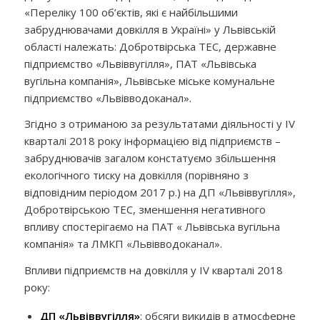
«Переліку 100 об’єктів, які є найбільшими
забруднювачами довкілля в Україні» у Львівській
області належать: Добротвірська ТЕС, державне
підприємство «Львіввугілля», ПАТ «Львівська
вугільна компанія», Львівське міське комунальне
підприємство «Львівводоканал».
Згідно з отриманою за результатами діяльності у
IV
кварталі 2018 року інформацією від підприємств –
забруднювачів загалом констатуємо збільшення
екологічного тиску на довкілля (порівняно з
відповідним періодом 2017 р.) на ДП «Львіввугілля»,
Добротвірською ТЕС, зменшення негативного
впливу спостерігаємо на ПАТ « Львівська вугільна
компанія» та ЛМКП «Львівводоканал».
Впливи підприємств на довкілля у
IV
кварталі 2018
року:
Д
П «Львіввугілля»
: обсяги викидів в атмосферне