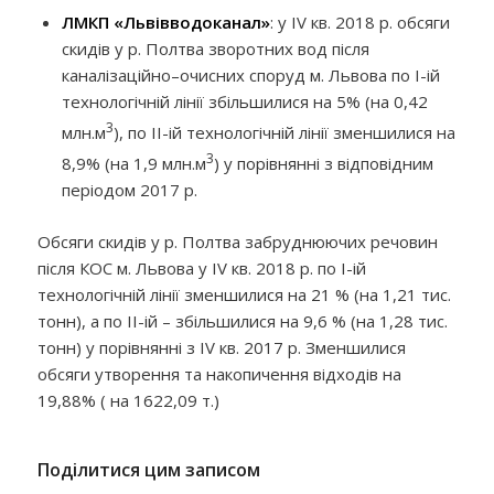
ЛМКП «Львівводоканал»
: у
IV
кв. 2018 р. обсяги
скидів у р. Полтва зворотних вод після
каналізаційно–очисних споруд м. Львова по І-ій
технологічній лінії збільшилися на 5% (на 0,42
3
млн.м
), по ІІ-ій технологічній лінії зменшилися на
3
8,9% (на 1,9 млн.м
) у порівнянні з відповідним
періодом 2017 р.
Обсяги скидів у р. Полтва забруднюючих речовин
після КОС м. Львова у
IV
кв. 2018 р. по І-ій
технологічній лінії зменшилися на 21 % (на 1,21 тис.
тонн), а по ІІ-ій – збільшилися на 9,6 % (на 1,28 тис.
тонн) у порівнянні з
IV
кв. 2017 р. Зменшилися
обсяги утворення та накопичення відходів на
19,88% ( на 1622,09 т.)
Поділитися цим записом