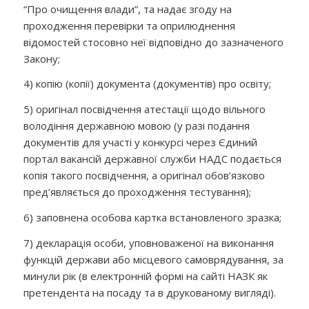
“Про очищення влади”, та надає згоду на
проходження перевірки та оприлюднення
відомостей стосовно неї відповідно до зазначеного
Закону;
4) копію (копії) документа (документів) про освіту;
5) оригінал посвідчення атестації щодо вільного
володіння державною мовою (у разі подання
документів для участі у конкурсі через Єдиний
портал вакансій державної служби НАДС подається
копія такого посвідчення, а оригінал обов’язково
пред’являється до проходження тестування);
6) заповнена особова картка встановленого зразка;
7) декларація особи, уповноваженої на виконання
функцій держави або місцевого самоврядування, за
минули рік
(
в
електронній формі на сайті
НАЗК
як
претендента на посаду та в друкованому вигляді)
.