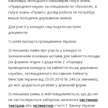
бакалавра, молодшого бакалаврав галузі знань
«Природничі науки» за спеціальністю «Екологія», в
галузі знань «Право»
;
досвід роботи не потребує;
вільне володіння державною мовою.
Для участі у конкурсі слід подати наступні
документи:
1) копія паспорта громадянина України;
2) письмова заява про участь у конкурсі із
зазначенням основних мотивів для зайняття посади
(за формою згідно з додатком 2 «Порядку
проведення конкурсу на зайняття посад державної
служби», затвердженого поставною Кабінету
Міністрів України від 25.03.2016 № 246 (зі змінами)),
до якої додається резюме у довільній формі;
3) письмова заява, в якій повідомляється, що до неї
не застосовуються заборони, визначені
частиною
третьою
або
четвертою
статті 1 Закону України