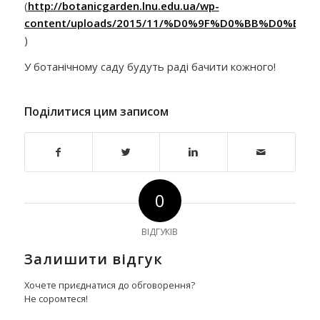
(
http://botanicgarden.lnu.edu.ua/wp-
content/uploads/2015/11/%D0%9F%D0%BB%D0%B0%
)
У ботанічному саду будуть раді бачити кожного!
Поділитися цим записом
0
ВІДГУКІВ
Залишити відгук
Хочете приєднатися до обговорення?
Не соромтеся!