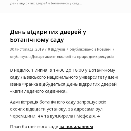
День відкритих дверей у Ботанічному саду...
День відкритих дверей у
Ботанічному саду
/
/
/
30 Листопада, 2019
0 Відгуків
опубліковано в
Новини
опублікував
Департамент екології та природних ресурсів
В неділю, 1 липня, з 14:00 до 18:00 у Ботанічному
саду Львівського національного університету імені
Івана Франка відбудеться День відкритих дверей
«Квіти ледачого садівника».
Адміністрація ботанічного саду запрошує всіх
охочих відвідати установу, за адресами вул.
Черемшини, 44 та вул.Кирила і Мефодія, 4.
План ботанічного саду
за посиланням